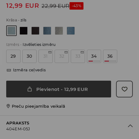
12,99
EUR
22,99
EUR
-43%
Krāsa
-
zils
Izmērs
-
Izvēlieties izmēru
29
30
31
32
33
34
36
Izmēra ceļvedis
Pievienot
-
12,99
EUR
Preču pieejamība veikalā
APRAKSTS
404EM-05J