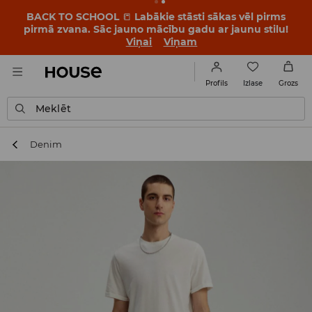
BACK TO SCHOOL
📒
Labākie stāsti sākas vēl pirms
pirmā zvana. Sāc jauno mācību gadu ar jaunu stilu!
Viņai
Viņam
Izlase
Profils
Grozs
Meklēt
Denim