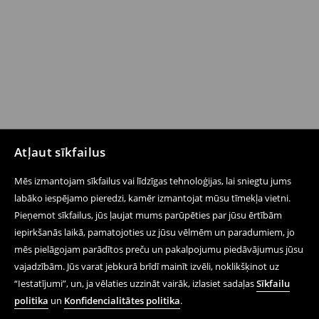
Atļaut sīkfailus
Mēs izmantojam sīkfailus vai līdzīgas tehnoloģijas, lai sniegtu jums
labāko iespējamo pieredzi, kamēr izmantojat mūsu tīmekļa vietni.
Pieņemot sīkfailus, jūs ļaujat mums parūpēties par jūsu ērtībām
iepirkšanās laikā, pamatojoties uz jūsu vēlmēm un paradumiem, jo
mēs pielāgojam parādītos preču un pakalpojumu piedāvājumus jūsu
vajadzībām. Jūs varat jebkurā brīdī mainīt izvēli, noklikšķinot uz
“Iestatījumi”, un, ja vēlaties uzzināt vairāk, izlasiet sadaļas
Sīkfailu
politika
un
Konfidencialitātes politika
.