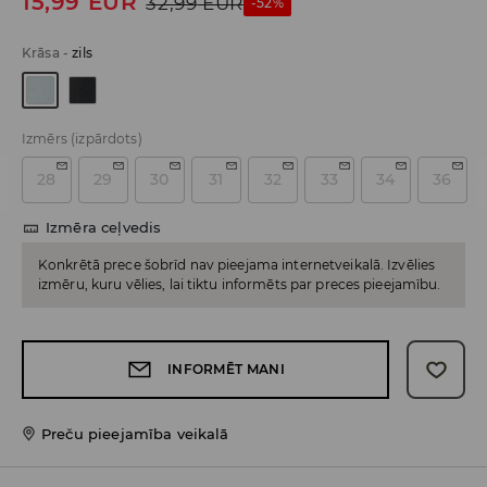
15,99
EUR
32,99
EUR
-52%
Krāsa
-
zils
Izmērs
(izpārdots)
28
29
30
31
32
33
34
36
Izmēra ceļvedis
Konkrētā prece šobrīd nav pieejama internetveikalā. Izvēlies
izmēru, kuru vēlies, lai tiktu informēts par preces pieejamību.
INFORMĒT MANI
Preču pieejamība veikalā