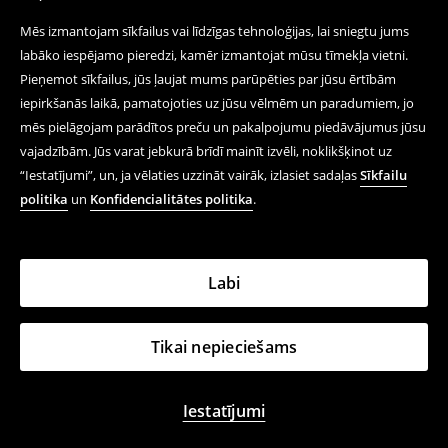
Mēs izmantojam sīkfailus vai līdzīgas tehnoloģijas, lai sniegtu jums
labāko iespējamo pieredzi, kamēr izmantojat mūsu tīmekļa vietni.
Pieņemot sīkfailus, jūs ļaujat mums parūpēties par jūsu ērtībām
iepirkšanās laikā, pamatojoties uz jūsu vēlmēm un paradumiem, jo
mēs pielāgojam parādītos preču un pakalpojumu piedāvājumus jūsu
vajadzībām. Jūs varat jebkurā brīdī mainīt izvēli, noklikšķinot uz
“Iestatījumi”, un, ja vēlaties uzzināt vairāk, izlasiet sadaļas
Sīkfailu
politika
un
Konfidencialitātes politika
.
Labi
Tikai nepieciešams
Iestatījumi