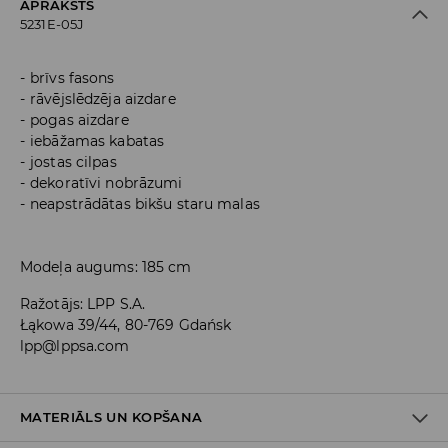
APRAKSTS
5231E-05J
brīvs fasons
rāvējslēdzēja aizdare
pogas aizdare
iebāžamas kabatas
jostas cilpas
dekoratīvi nobrāzumi
neapstrādātas bikšu staru malas
Modeļa augums: 185 cm
Ražotājs
:
LPP S.A.
Łąkowa 39/44, 80-769 Gdańsk
lpp@lppsa.com
MATERIĀLS UN KOPŠANA