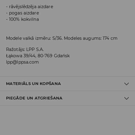
rāvējslēdzēja aizdare
pogas aizdare
100% kokvilna
Modele valkā izmēru: S/36. Modeles augums: 174 cm
Ražotājs
:
LPP S.A.
Łąkowa 39/44, 80-769 Gdańsk
lpp@lppsa.com
MATERIĀLS UN KOPŠANA
PIEGĀDE UN ATGRIEŠANA
PIRMAIS MATERIĀLS
:
100% KOKVILNA
Piegādes politika
Piegāde veikalā: BEZMAKSAS
Piegāde uz DPD savākšanas punktiem: 3,99 EUR