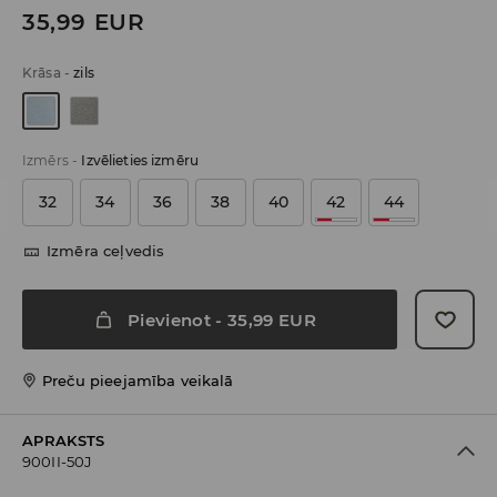
35,99
EUR
Krāsa
-
zils
Izmērs
-
Izvēlieties izmēru
32
34
36
38
40
42
44
Izmēra ceļvedis
Pievienot
-
35,99
EUR
Preču pieejamība veikalā
APRAKSTS
900II-50J