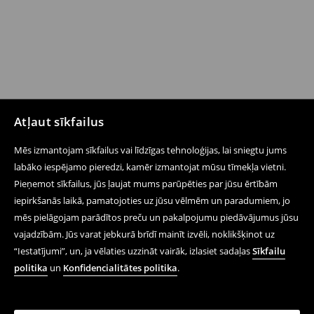
Atļaut sīkfailus
Mēs izmantojam sīkfailus vai līdzīgas tehnoloģijas, lai sniegtu jums
labāko iespējamo pieredzi, kamēr izmantojat mūsu tīmekļa vietni.
Pieņemot sīkfailus, jūs ļaujat mums parūpēties par jūsu ērtībām
iepirkšanās laikā, pamatojoties uz jūsu vēlmēm un paradumiem, jo
mēs pielāgojam parādītos preču un pakalpojumu piedāvājumus jūsu
vajadzībām. Jūs varat jebkurā brīdī mainīt izvēli, noklikšķinot uz
“Iestatījumi”, un, ja vēlaties uzzināt vairāk, izlasiet sadaļas
Sīkfailu
politika
un
Konfidencialitātes politika
.