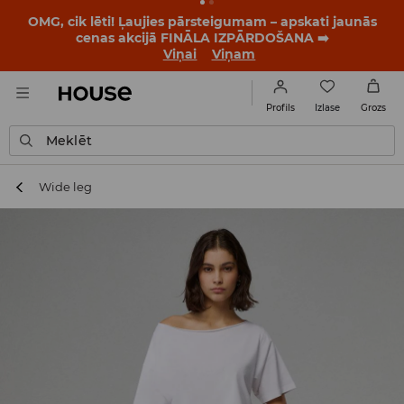
OMG, cik lēti! Ļaujies pārsteigumam – apskati jaunās
cenas akcijā FINĀLA IZPĀRDOŠANA ➡️
Viņai
Viņam
Izlase
Profils
Grozs
Meklēt
Wide leg