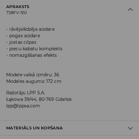
APRAKSTS
728FV-55J
rāvējslēdzēja aizdare
pogas aizdare
jostas cilpas
piecu kabatu komplekts
nomazgāšanas efekts
Modele valkā izmēru: 36
Modeles augums: 172 cm
Ražotājs
:
LPP S.A.
Łąkowa 39/44, 80-769 Gdańsk
lpp@lppsa.com
MATERIĀLS UN KOPŠANA