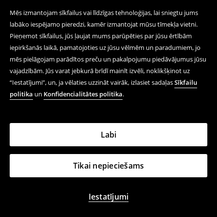
Mēs izmantojam sīkfailus vai līdzīgas tehnoloģijas, lai sniegtu jums
labāko iespējamo pieredzi, kamēr izmantojat mūsu tīmekļa vietni.
Pieņemot sīkfailus, jūs ļaujat mums parūpēties par jūsu ērtībām
iepirkšanās laikā, pamatojoties uz jūsu vēlmēm un paradumiem, jo
mēs pielāgojam parādītos preču un pakalpojumu piedāvājumus jūsu
vajadzībām. Jūs varat jebkurā brīdī mainīt izvēli, noklikšķinot uz
“Iestatījumi”, un, ja vēlaties uzzināt vairāk, izlasiet sadaļas
Sīkfailu
politika
un
Konfidencialitātes politika
.
Labi
Tikai nepieciešams
Iestatījumi