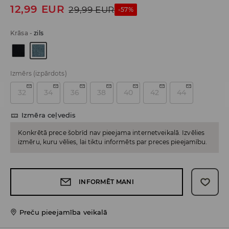
12,99
EUR
29,99
EUR
-57%
Krāsa
-
zils
Izmērs
(izpārdots)
32
34
36
38
40
42
44
Izmēra ceļvedis
Konkrētā prece šobrīd nav pieejama internetveikalā. Izvēlies
izmēru, kuru vēlies, lai tiktu informēts par preces pieejamību.
INFORMĒT MANI
Preču pieejamība veikalā