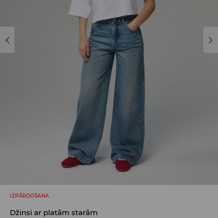
IZPĀRDOŠANA
Džinsi ar platām starām