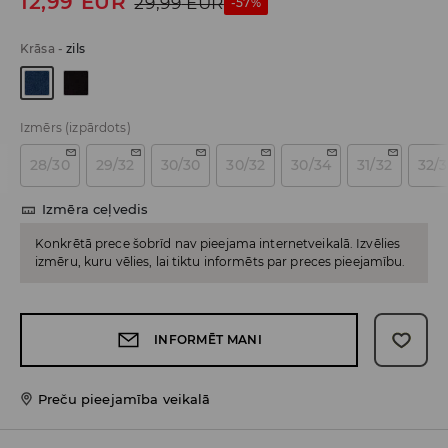
12,99
EUR
29,99
EUR
-57%
Krāsa
-
zils
Izmērs
(izpārdots)
28/30
29/32
30/30
30/32
30/34
31/32
32/
Izmēra ceļvedis
Konkrētā prece šobrīd nav pieejama internetveikalā. Izvēlies
izmēru, kuru vēlies, lai tiktu informēts par preces pieejamību.
INFORMĒT MANI
Preču pieejamība veikalā