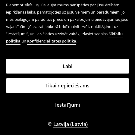
Pieņemot sīkfailus, jūs ļaujat mums parūpēties par jūsu ērtībām
iepirkšanās laikā, pamatojoties uz jūsu vēlmēm un paradumiem, jo
mēs pielāgojam parādītos preču un pakalpojumu piedāvājumus jūsu
vajadzībām. Jūs varat jebkurā brīdī mainīt izvēli, noklikšķinot uz
“Iestatījumi”, un, ja vēlaties uzzināt vairāk, izlasiet sadaļas
Sīkfailu
politika
un
Konfidencialitātes politika
.
Labi
Tikai nepieciešams
Iestatījumi
Latvija (Latvia)