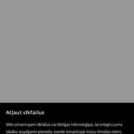
Atļaut sīkfailus
Mēs izmantojam sīkfailus vai līdzīgas tehnoloģijas, lai sniegtu jums
labāko iespējamo pieredzi, kamēr izmantojat mūsu tīmekļa vietni.