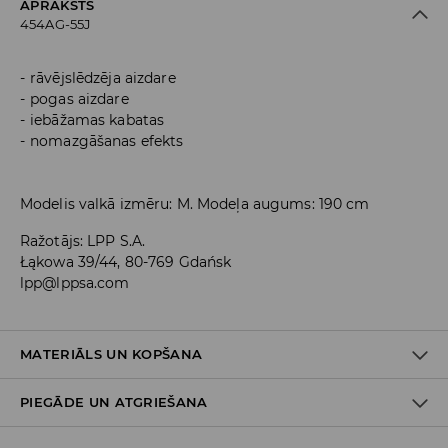
APRAKSTS
454AG-55J
rāvējslēdzēja aizdare
pogas aizdare
iebāžamas kabatas
nomazgāšanas efekts
Modelis valkā izmēru: M. Modeļa augums: 190 cm
Ražotājs
:
LPP S.A.
Łąkowa 39/44, 80-769 Gdańsk
lpp@lppsa.com
MATERIĀLS UN KOPŠANA
PIEGĀDE UN ATGRIEŠANA
Materiāls I
:
100% KOKVILNA
MAZGĀT AUTOMĀTISKAJĀ VEĻAS MAZGĀŠANAS MAŠĪNĀ