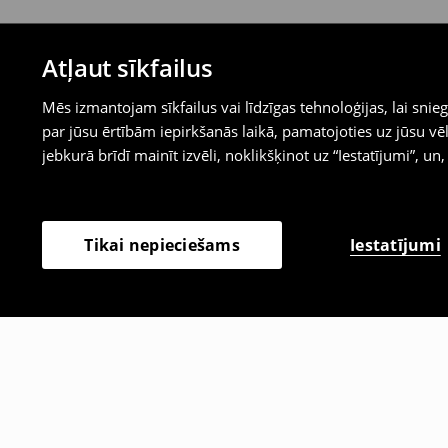
Atļaut sīkfailus
Mēs izmantojam sīkfailus vai līdzīgas tehnoloģijas, lai sn
par jūsu ērtībām iepirkšanās laikā, pamatojoties uz jūsu
jebkurā brīdī mainīt izvēli, noklikšķinot uz “Iestatījumi”, un,
Iestatījumi
Tikai nepieciešams