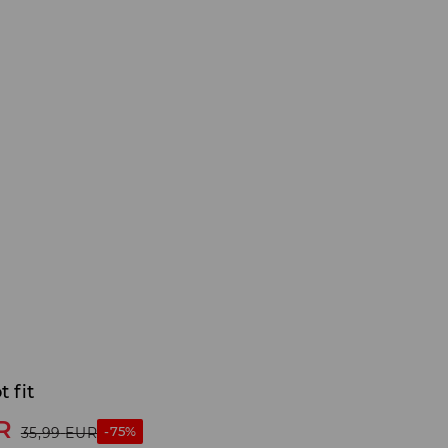
t fit
R
-75%
35,99
EUR