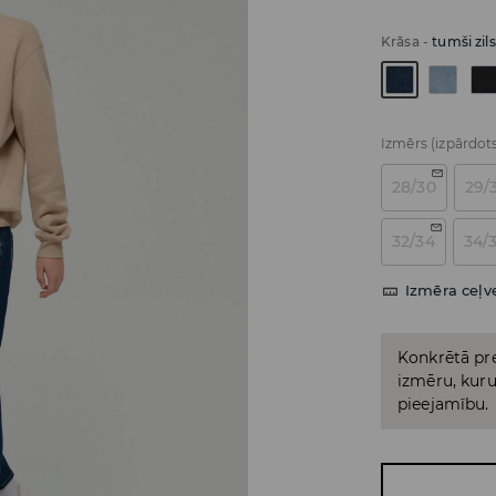
Krāsa
-
tumši zils
Izmērs
(izpārdot
28/30
29/
32/34
34/
Izmēra ceļv
Konkrētā pre
izmēru, kuru 
pieejamību.