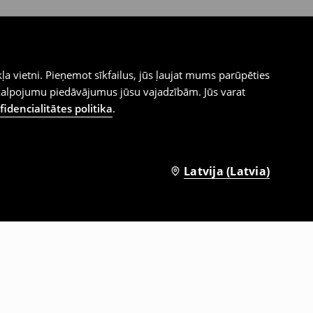
ļa vietni. Pieņemot sīkfailus, jūs ļaujat mums parūpēties
kalpojumu piedāvājumus jūsu vajadzībām. Jūs varat
idencialitātes politika
.
Latvija (Latvia)