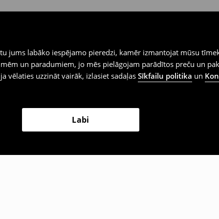
iegtu jums labāko iespējamo pieredzi, kamēr izmantojat mūsu tīmek
 vēlmēm un paradumiem, jo mēs pielāgojam parādītos preču un pa
 ja vēlaties uzzināt vairāk, izlasiet sadaļas
Sīkfailu politika
un
Konf
Labi