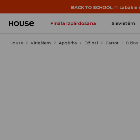
BACK TO SCHOOL
📒
Labākie s
Fināla Izpārdošana
Sievietēm
House
Vīriešiem
Influencers' Faves
Apģērbs
Džinsi
Carrot
Džinsi 