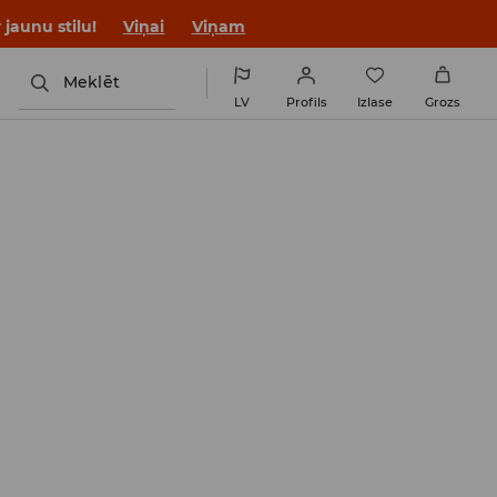
jaunu stilu!
Viņai
Viņam
Meklēt
LV
Profils
Izlase
Grozs