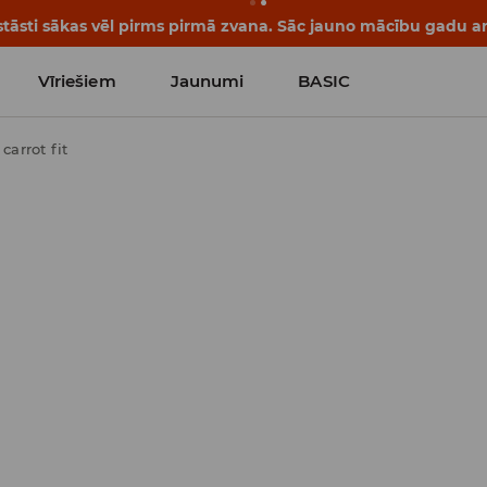
tāsti sākas vēl pirms pirmā zvana. Sāc jauno mācību gadu ar 
Vīriešiem
Jaunumi
BASIC
carrot fit