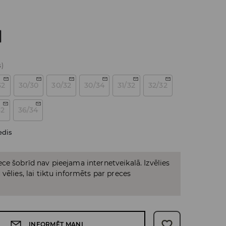
s)
32
30/30
30/32
30/34
31/32
32/32
32
36/34
edis
ce šobrīd nav pieejama internetveikalā. Izvēlies
vēlies, lai tiktu informēts par preces
INFORMĒT MANI