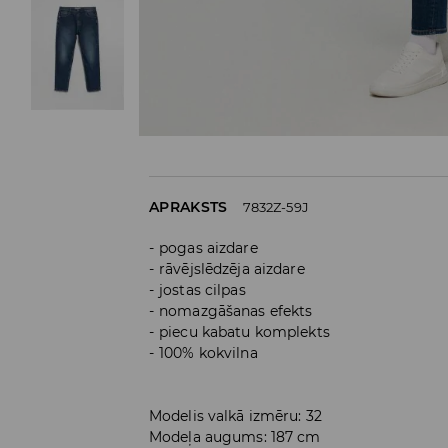
APRAKSTS
7832Z-59J
pogas aizdare
rāvējslēdzēja aizdare
jostas cilpas
nomazgāšanas efekts
piecu kabatu komplekts
100% kokvilna
Modelis valkā izmēru: 32
Modeļa augums: 187 cm