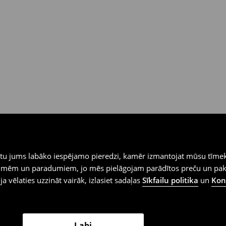
iegtu jums labāko iespējamo pieredzi, kamēr izmantojat mūsu tīmek
 vēlmēm un paradumiem, jo mēs pielāgojam parādītos preču un pa
 ja vēlaties uzzināt vairāk, izlasiet sadaļas
Sīkfailu politika
un
Konf
Labi