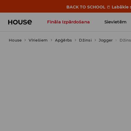
BACK TO SCHOOL
📒
Labākie s
Fināla Izpārdošana
Sievietēm
House
Vīriešiem
Influencers' Faves
Apģērbs
Džinsi
Jogger
Džins