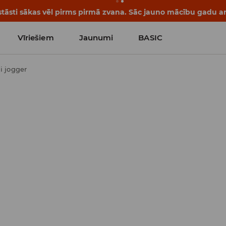
tāsti sākas vēl pirms pirmā zvana. Sāc jauno mācību gadu ar 
Vīriešiem
Jaunumi
BASIC
i jogger