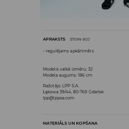
APRAKSTS
570IN-90J
regulējams apkārtmērs
Modelis valkā izmēru: 32
Modeļa augums: 186 cm
Ražotājs
:
LPP S.A.
Łąkowa 39/44, 80-769 Gdańsk
lpp@lppsa.com
MATERIĀLS UN KOPŠANA