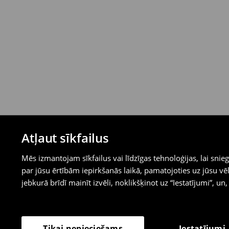
Atļaut sīkfailus
Mēs izmantojam sīkfailus vai līdzīgas tehnoloģijas, lai sn
par jūsu ērtībām iepirkšanās laikā, pamatojoties uz jūsu
jebkurā brīdī mainīt izvēli, noklikšķinot uz “Iestatījumi”, un,
Iestatījumi
Tikai nepieciešams