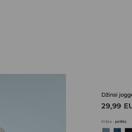
Džinsi jogg
29,99
E
Krāsa
-
pelēks