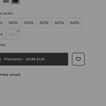
ies izmēru
32
30/32
30/34
32/32
32/34
34/32
34
38/32
edis
Pievienot
-
29,99
EUR
amība veikalā