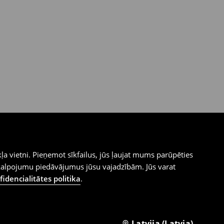
ļa vietni. Pieņemot sīkfailus, jūs ļaujat mums parūpēties
kalpojumu piedāvājumus jūsu vajadzībām. Jūs varat
idencialitātes politika
.
Latvija (Latvia)