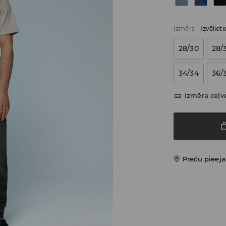
Izmērs
-
Izvēliet
28/30
28/
34/34
36/
Izmēra ceļv
Preču pieej