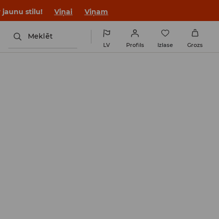
jaunu stilu!
Viņai
Viņam
Meklēt
LV
Profils
Izlase
Grozs