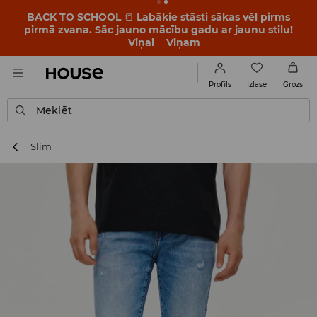
BACK TO SCHOOL
📒
Labākie stāsti sākas vēl pirms
pirmā zvana. Sāc jauno mācību gadu ar jaunu stilu!
Viņai
Viņam
Izlase
Profils
Grozs
Meklēt
Slim