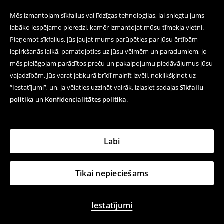
Mēs izmantojam sīkfailus vai līdzīgas tehnoloģijas, lai sniegtu jums
labāko iespējamo pieredzi, kamēr izmantojat mūsu tīmekļa vietni.
Pieņemot sīkfailus, jūs ļaujat mums parūpēties par jūsu ērtībām
iepirkšanās laikā, pamatojoties uz jūsu vēlmēm un paradumiem, jo
mēs pielāgojam parādītos preču un pakalpojumu piedāvājumus jūsu
vajadzībām. Jūs varat jebkurā brīdī mainīt izvēli, noklikšķinot uz
“Iestatījumi”, un, ja vēlaties uzzināt vairāk, izlasiet sadaļas
Sīkfailu
politika
un
Konfidencialitātes politika
.
Labi
Tikai nepieciešams
Iestatījumi