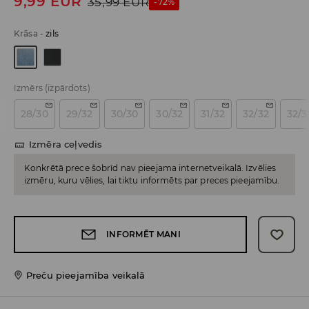
9,99
EUR
35,99
EUR
-72%
Krāsa
-
zils
Izmērs
(izpārdots)
28/30
29/32
30/30
30/32
31/32
32/32
32/3
Izmēra ceļvedis
Konkrētā prece šobrīd nav pieejama internetveikalā. Izvēlies
izmēru, kuru vēlies, lai tiktu informēts par preces pieejamību.
INFORMĒT MANI
Preču pieejamība veikalā