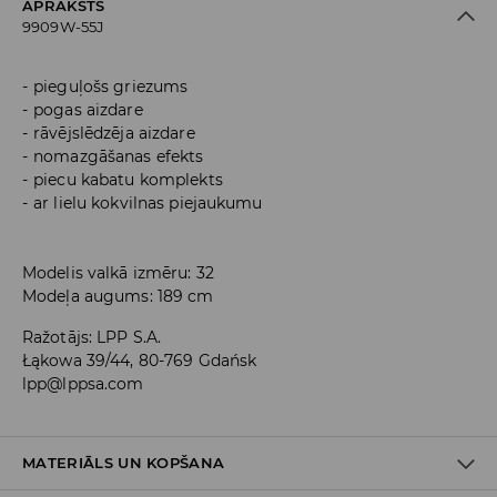
APRAKSTS
9909W-55J
pieguļošs griezums
pogas aizdare
rāvējslēdzēja aizdare
nomazgāšanas efekts
piecu kabatu komplekts
ar lielu kokvilnas piejaukumu
Modelis valkā izmēru: 32
Modeļa augums: 189 cm
Ražotājs
:
LPP S.A.
Łąkowa 39/44, 80-769 Gdańsk
lpp@lppsa.com
MATERIĀLS UN KOPŠANA