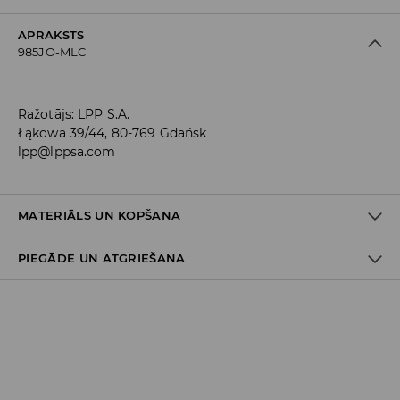
APRAKSTS
985JO-MLC
Ražotājs
:
LPP S.A.
Łąkowa 39/44, 80-769 Gdańsk
lpp@lppsa.com
MATERIĀLS UN KOPŠANA
PIEGĀDE UN ATGRIEŠANA
PIRMAIS PUNKTS
:
75% KOKVILNA, 22% POLIESTERIS, 3%
ELASTĀNS
Piegādes politika
Piegāde veikalā: BEZMAKSAS
Piegāde uz DPD savākšanas punktiem: 3,99 EUR
(ieskaitot PVN)