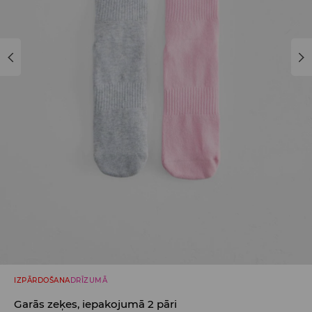
IZPĀRDOŠANA
DRĪZUMĀ
Garās zeķes, iepakojumā 2 pāri