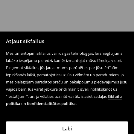
Atļaut sīkfailus
Mēs izmantojam sīkfailus vai līdzīgas tehnoloģijas, lai sniegtu jums
labāko iespējamo pieredzi, kamēr izmantojat mūsu tīmekļa vietni.
Pieņemot sīkfailus, jūs ļaujat mums parūpēties par jūsu ērtībām
iepirkšanās laikā, pamatojoties uz jūsu vēlmēm un paradumiem, jo
mēs pielāgojam parādītos preču un pakalpojumu piedāvājumus jūsu
vajadzībām. Jūs varat jebkurā brīdī mainīt izvēli, noklikšķinot uz
“Iestatījumi”, un, ja vēlaties uzzināt vairāk, izlasiet sadaļas
Sīkfailu
politika
un
Konfidencialitātes politika
.
Labi