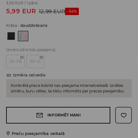
3,00 EUR
/
1 pāris
5,99
EUR
12,99
EUR
-54%
Krāsa
-
daudzkrāsains
Izmērs
(drīz būs pieejams)
36-38
39-41
Izmēra ceļvedis
Konkrētā prece šobrīd nav pieejama internetveikalā. Izvēlies
izmēru, kuru vēlies, lai tiktu informēts par preces pieejamību.
INFORMĒT MANI
Preču pieejamība veikalā