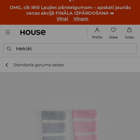
OMG, cik lēti! Ļaujies pārsteigumam – apskati jaunās
cenas akcijā FINĀLA IZPĀRDOŠANA ➡️
Viņai
Viņam
Izlase
Profils
Grozs
Meklēt
Standarta garuma zeķes