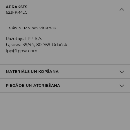
APRAKSTS
623FK-MLC
raksts uz visas virsmas
Ražotājs
:
LPP S.A.
Łąkowa 39/44, 80-769 Gdańsk
lpp@lppsa.com
MATERIĀLS UN KOPŠANA
PIEGĀDE UN ATGRIEŠANA
Materiāls I
:
55% KOKVILNA, 25% POLIESTERIS, 18% POLIAMĪDS, 2%
ELASTĀNS
Piegādes politika
MAZGĀT AUTOMĀTISKAJĀ VEĻAS MAZGĀŠANAS MAŠĪNĀ
MAX. TEMP. 30° C
Piegāde veikalā: BEZMAKSAS
NEBALINĀT
Piegāde uz DPD savākšanas punktiem: 3,99 EUR
(ieskaitot PVN)
NEŽĀVĒT VEĻAS ŽĀVĒTĀJĀ