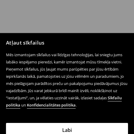
Atļaut sīkfailus
Mēs izmantojam sīkfailus vai līdzīgas tehnoloģijas, lai sniegtu jums
labāko iespējamo pieredzi, kamēr izmantojat mūsu tīmekļa vietni.
Pieņemot sīkfailus, jūs ļaujat mums parūpēties par jūsu ērtībām
iepirkšanās laikā, pamatojoties uz jūsu vēlmēm un paradumiem, jo
mēs pielāgojam parādītos preču un pakalpojumu piedāvājumus jūsu
vajadzībām. Jūs varat jebkurā brīdī mainīt izvēli, noklikšķinot uz
“Iestatījumi”, un, ja vēlaties uzzināt vairāk, izlasiet sadaļas
Sīkfailu
politika
un
Konfidencialitātes politika
.
Labi