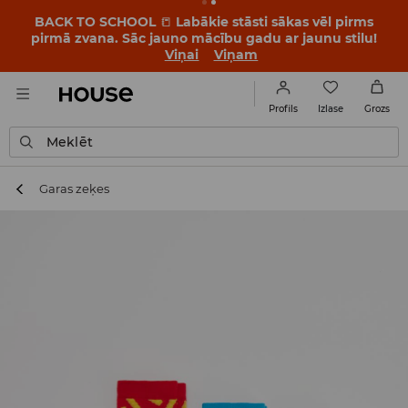
BACK TO SCHOOL
📒
Labākie stāsti sākas vēl pirms
pirmā zvana. Sāc jauno mācību gadu ar jaunu stilu!
Viņai
Viņam
Izlase
Profils
Grozs
Meklēt
Garas zeķes