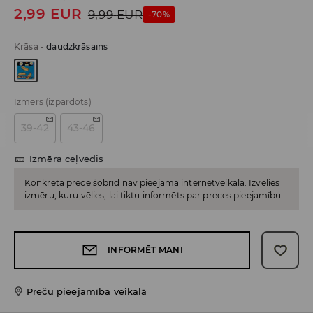
2,99
EUR
9,99
EUR
-70%
Krāsa
-
daudzkrāsains
Izmērs
(izpārdots)
39-42
43-46
Izmēra ceļvedis
Konkrētā prece šobrīd nav pieejama internetveikalā. Izvēlies
izmēru, kuru vēlies, lai tiktu informēts par preces pieejamību.
INFORMĒT MANI
Preču pieejamība veikalā