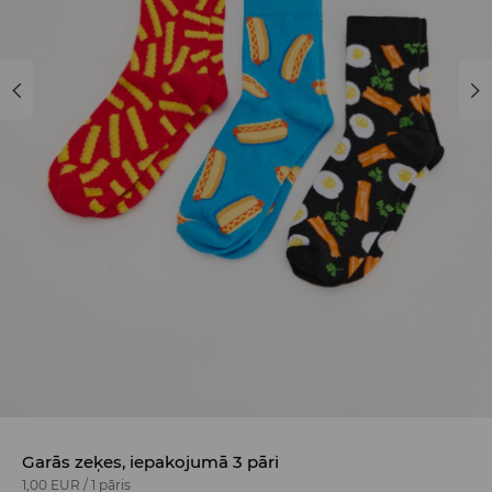
Garās zeķes, iepakojumā 3 pāri
1,00 EUR
/
1 pāris