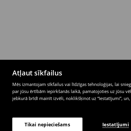
Atļaut sīkfailus
Mēs izmantojam sīkfailus vai līdzīgas tehnoloģijas, lai sn
par jūsu ērtībām iepirkšanās laikā, pamatojoties uz jūsu
jebkurā brīdī mainīt izvēli, noklikšķinot uz “Iestatījumi”, un,
Iestatījumi
Tikai nepieciešams