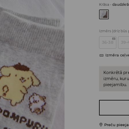
Krāsa
-
daudzkrā
Izmērs
(drīz būs
36-38
39-
Izmēra ceļv
Konkrētā pre
izmēru, kuru 
pieejamību.
Preču pieej