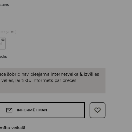
sains
 pieejams)
41
edis
ce šobrīd nav pieejama internetveikalā. Izvēlies
vēlies, lai tiktu informēts par preces
INFORMĒT MANI
amība veikalā