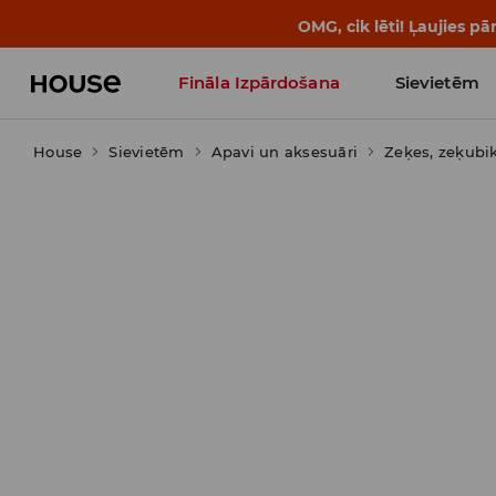
BACK TO SCHOOL
📒
Labākie s
Fināla Izpārdošana
Sievietēm
House
Sievietēm
Influencers' Faves
Apavi un aksesuāri
Zeķes, zeķubi