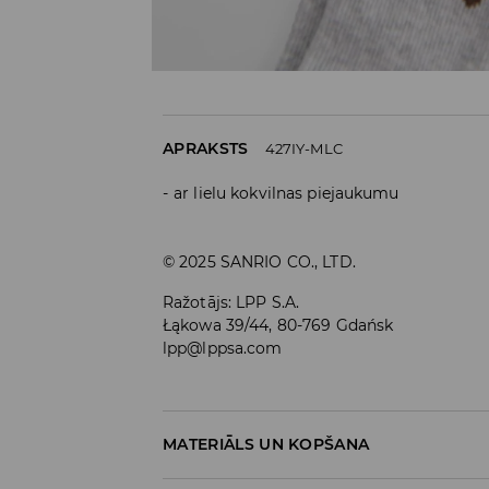
APRAKSTS
427IY-MLC
ar lielu kokvilnas piejaukumu
© 2025 SANRIO CO., LTD.
Ražotājs
:
LPP S.A.
Łąkowa 39/44, 80-769 Gdańsk
lpp@lppsa.com
MATERIĀLS UN KOPŠANA