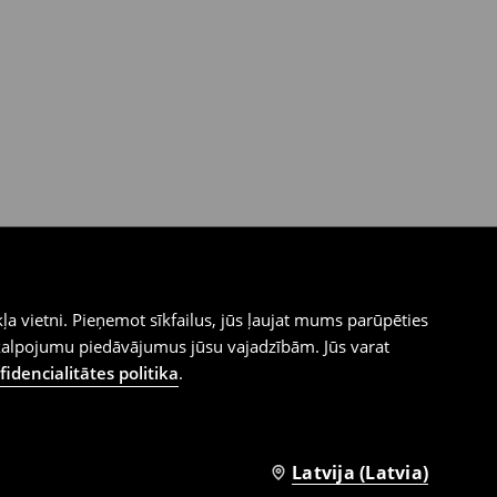
ļa vietni. Pieņemot sīkfailus, jūs ļaujat mums parūpēties
kalpojumu piedāvājumus jūsu vajadzībām. Jūs varat
idencialitātes politika
.
Latvija (Latvia)