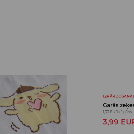
IZPĀRDOŠANA
Garās zeķe
1,33 EUR
/
1 pāris
3,99
EU