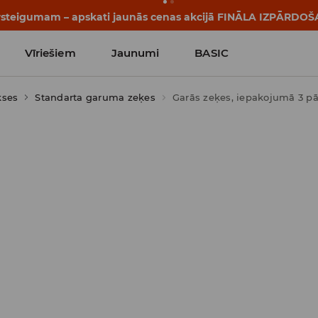
tāsti sākas vēl pirms pirmā zvana. Sāc jauno mācību gadu ar 
Vīriešiem
Jaunumi
BASIC
kses
Standarta garuma zeķes
Garās zeķes, iepakojumā 3 