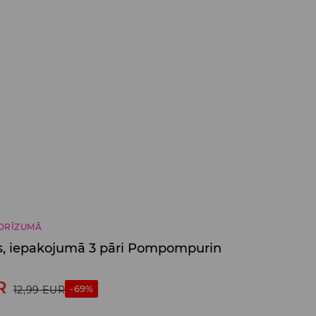
DRĪZUMĀ
s, iepakojumā 3 pāri Pompompurin
R
-69%
12,99
EUR