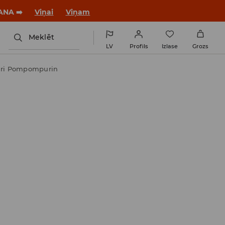
jaunu stilu!
Viņai
Viņam
Meklēt
LV
Profils
Izlase
Grozs
pāri Pompompurin