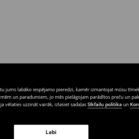
iegtu jums labāko iespējamo pieredzi, kamēr izmantojat mūsu tīmek
 vēlmēm un paradumiem, jo mēs pielāgojam parādītos preču un pa
 ja vēlaties uzzināt vairāk, izlasiet sadaļas
Sīkfailu politika
un
Konf
Labi