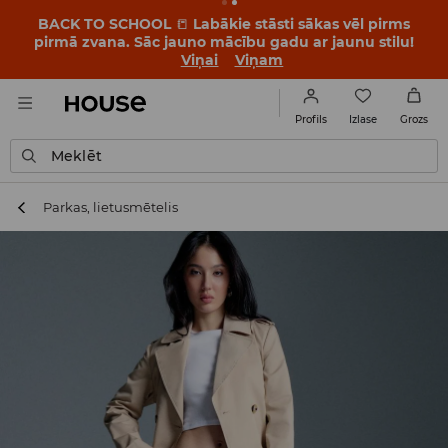
BACK TO SCHOOL
📒
Labākie stāsti sākas vēl pirms
pirmā zvana. Sāc jauno mācību gadu ar jaunu stilu!
Viņai
Viņam
Izlase
Profils
Grozs
Meklēt
Parkas, lietusmētelis