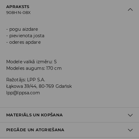
APRAKSTS
908HN-08X
pogu aizdare
pievienota josta
oderes apdare
Modele valkā izmēru: S
Modeles augums: 170 cm
Ražotājs
:
LPP S.A.
Łąkowa 39/44, 80-769 Gdańsk
lpp@lppsa.com
MATERIĀLS UN KOPŠANA
PIEGĀDE UN ATGRIEŠANA
PIRMAIS MATERIĀLS
:
60% KOKVILNA, 40% POLIESTERIS
PIRMAIS ODERES MATERIĀLS
:
100% POLIESTERIS