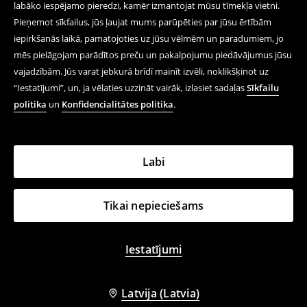
labāko iespējamo pieredzi, kamēr izmantojat mūsu tīmekļa vietni.
Pieņemot sīkfailus, jūs ļaujat mums parūpēties par jūsu ērtībām
iepirkšanās laikā, pamatojoties uz jūsu vēlmēm un paradumiem, jo
mēs pielāgojam parādītos preču un pakalpojumu piedāvājumus jūsu
vajadzībām. Jūs varat jebkurā brīdī mainīt izvēli, noklikšķinot uz
“Iestatījumi”, un, ja vēlaties uzzināt vairāk, izlasiet sadaļas
Sīkfailu
politika
un
Konfidencialitātes politika
.
Labi
Tikai nepieciešams
Iestatījumi
Latvija (Latvia)