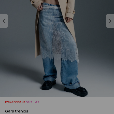
IZPĀRDOŠANA
DRĪZUMĀ
Garš trencis