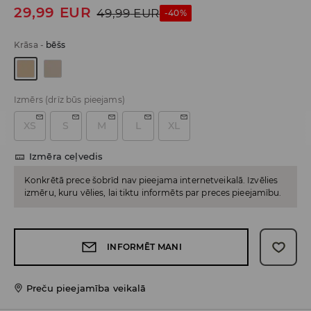
29,99
EUR
49,99
EUR
-40%
Krāsa
-
bēšs
Izmērs
(drīz būs pieejams)
XS
S
M
L
XL
Izmēra ceļvedis
Konkrētā prece šobrīd nav pieejama internetveikalā. Izvēlies
izmēru, kuru vēlies, lai tiktu informēts par preces pieejamību.
INFORMĒT MANI
Preču pieejamība veikalā