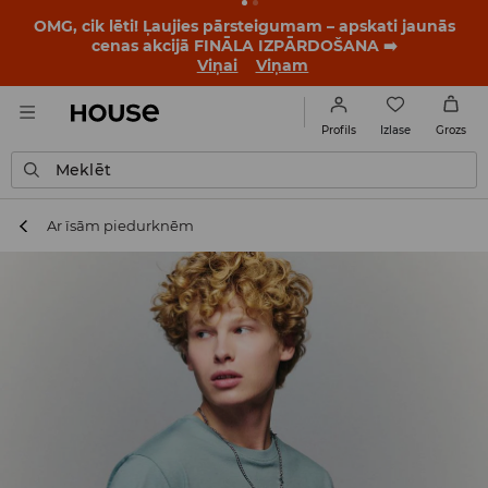
BACK TO SCHOOL
📒
Labākie stāsti sākas vēl pirms
pirmā zvana. Sāc jauno mācību gadu ar jaunu stilu!
Viņai
Viņam
Izlase
Profils
Grozs
Meklēt
Ar īsām piedurknēm