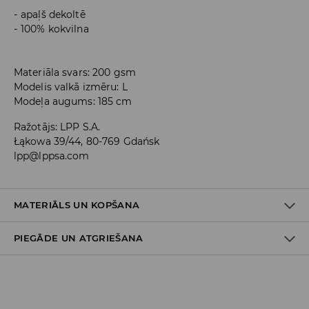
apaļš dekoltē
100% kokvilna
Materiāla svars: 200 gsm
Modelis valkā izmēru: L
Modeļa augums: 185 cm
Ražotājs
:
LPP S.A.
Łąkowa 39/44, 80-769 Gdańsk
lpp@lppsa.com
MATERIĀLS UN KOPŠANA
PIEGĀDE UN ATGRIEŠANA
100% KOKVILNA
Piegādes politika
Piegāde veikalā: BEZMAKSAS