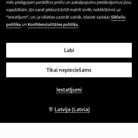
mēs pielāgojam parādītos preču un pakalpojumu piedāvājumus jūsu
vajadzībām. Jūs varat jebkurā brīdī mainīt izvēli, noklikšķinot uz
“Iestatījumi”, un, ja vēlaties uzzināt vairāk, izlasiet sadaļas
Sīkfailu
politika
un
Konfidencialitātes politika
.
Labi
Tikai nepieciešams
Iestatījumi
Latvija (Latvia)