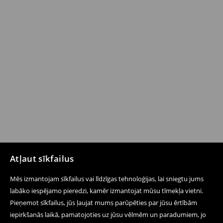
Atļaut sīkfailus
Mēs izmantojam sīkfailus vai līdzīgas tehnoloģijas, lai sniegtu jums
labāko iespējamo pieredzi, kamēr izmantojat mūsu tīmekļa vietni.
Pieņemot sīkfailus, jūs ļaujat mums parūpēties par jūsu ērtībām
iepirkšanās laikā, pamatojoties uz jūsu vēlmēm un paradumiem, jo