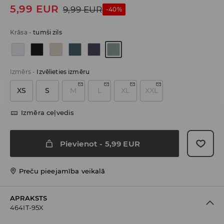
5,99
EUR
9,99
EUR
-40%
Krāsa
-
tumši zils
Izmērs
-
Izvēlieties izmēru
XS
S
M
L
XL
XXL
Izmēra ceļvedis
Pievienot
-
5,99
EUR
Preču pieejamība veikalā
APRAKSTS
464IT-95X