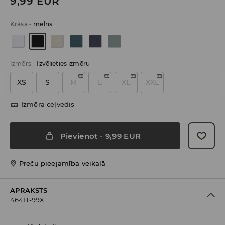
9,99
EUR
Krāsa
-
melns
Izmērs
-
Izvēlieties izmēru
XS
S
M
L
XL
XXL
Izmēra ceļvedis
Pievienot
-
9,99
EUR
Preču pieejamība veikalā
APRAKSTS
464IT-99X