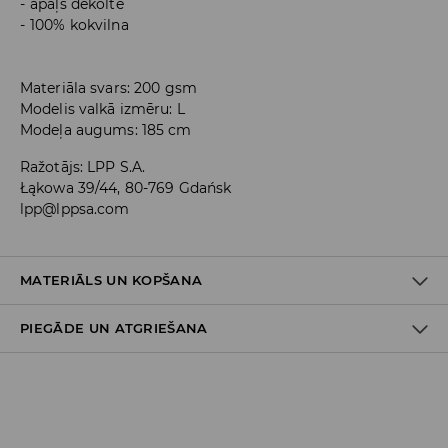
apaļš dekoltē
100% kokvilna
Materiāla svars: 200 gsm
Modelis valkā izmēru: L
Modeļa augums: 185 cm
Ražotājs
:
LPP S.A.
Łąkowa 39/44, 80-769 Gdańsk
lpp@lppsa.com
MATERIĀLS UN KOPŠANA
PIEGĀDE UN ATGRIEŠANA
100% KOKVILNA
Piegādes politika
Piegāde veikalā: BEZMAKSAS