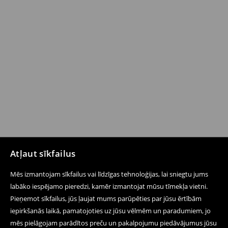
Atļaut sīkfailus
Mēs izmantojam sīkfailus vai līdzīgas tehnoloģijas, lai sniegtu jums
labāko iespējamo pieredzi, kamēr izmantojat mūsu tīmekļa vietni.
Pieņemot sīkfailus, jūs ļaujat mums parūpēties par jūsu ērtībām
iepirkšanās laikā, pamatojoties uz jūsu vēlmēm un paradumiem, jo
mēs pielāgojam parādītos preču un pakalpojumu piedāvājumus jūsu