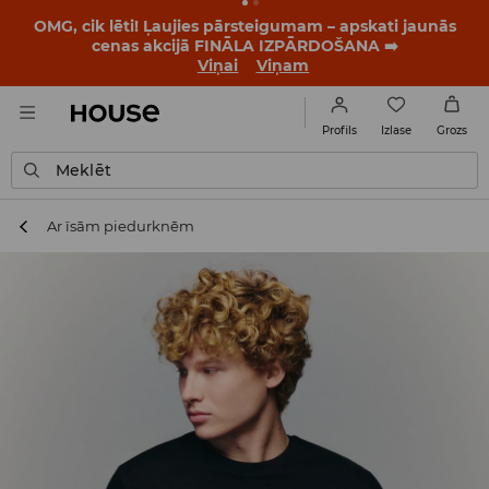
BACK TO SCHOOL
📒
Labākie stāsti sākas vēl pirms
pirmā zvana. Sāc jauno mācību gadu ar jaunu stilu!
Viņai
Viņam
Izlase
Profils
Grozs
Meklēt
Ar īsām piedurknēm