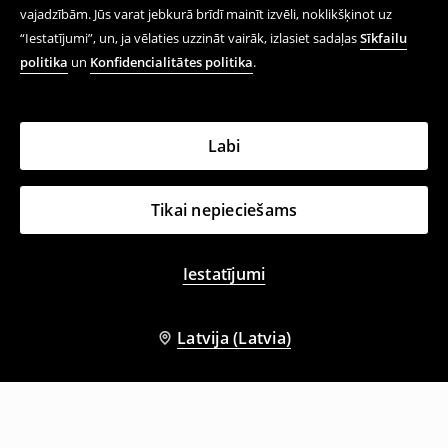
vajadzībām. Jūs varat jebkurā brīdī mainīt izvēli, noklikšķinot uz
“Iestatījumi”, un, ja vēlaties uzzināt vairāk, izlasiet sadaļas
Sīkfailu
politika
un
Konfidencialitātes politika
.
Labi
Tikai nepieciešams
Iestatījumi
Latvija (Latvia)