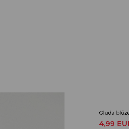
Gluda blūz
4,99
EU