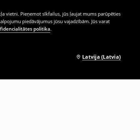
ļa vietni. Pieņemot sīkfailus, jūs ļaujat mums parūpēties
kalpojumu piedāvājumus jūsu vajadzībām. Jūs varat
idencialitātes politika
.
Latvija (Latvia)