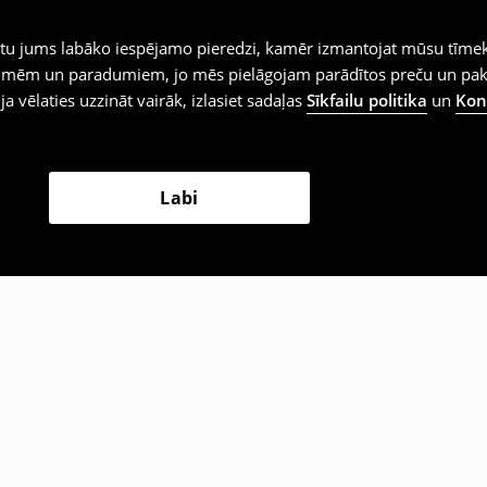
iegtu jums labāko iespējamo pieredzi, kamēr izmantojat mūsu tīmek
 vēlmēm un paradumiem, jo mēs pielāgojam parādītos preču un pa
 ja vēlaties uzzināt vairāk, izlasiet sadaļas
Sīkfailu politika
un
Konf
Labi