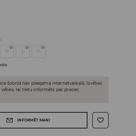
s)
M
L
XL
edis
ce šobrīd nav pieejama internetveikalā. Izvēlies
vēlies, lai tiktu informēts par preces
INFORMĒT MANI