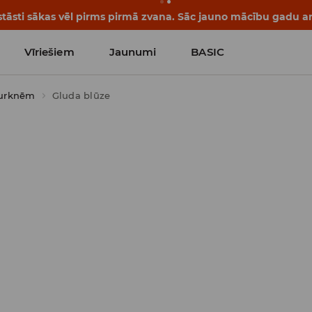
tāsti sākas vēl pirms pirmā zvana. Sāc jauno mācību gadu ar 
Vīriešiem
Jaunumi
BASIC
durknēm
Gluda blūze