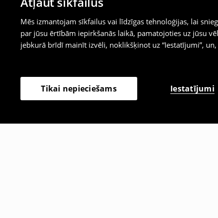
Atļaut sīkfailus
Mēs izmantojam sīkfailus vai līdzīgas tehnoloģijas, lai sn
par jūsu ērtībām iepirkšanās laikā, pamatojoties uz jūsu
jebkurā brīdī mainīt izvēli, noklikšķinot uz “Iestatījumi”, un,
Iestatījumi
Tikai nepieciešams