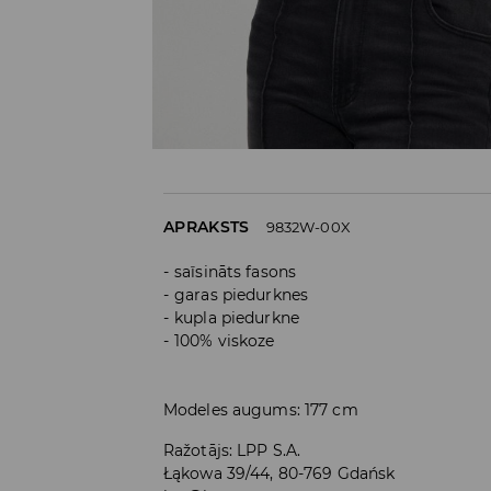
APRAKSTS
9832W-00X
saīsināts fasons
garas piedurknes
kupla piedurkne
100% viskoze
Modeles augums: 177 cm
Ražotājs
:
LPP S.A.
Łąkowa 39/44, 80-769 Gdańsk