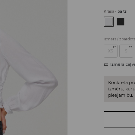
Krāsa
-
balts
Izmērs
(izpārdot
XS
S
Izmēra ceļv
Konkrētā pre
izmēru, kuru 
pieejamību.