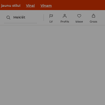
jaunu stilu!
Viņai
Viņam
Meklēt
LV
Profils
Izlase
Grozs