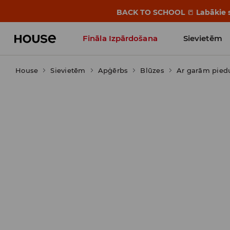
BACK TO SCHOOL
📒
Labākie s
Fināla Izpārdošana
Sievietēm
House
Sievietēm
Influencers' Faves
Apģērbs
Blūzes
Ar garām pie