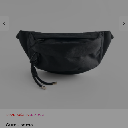
IZPĀRDOŠANA
DRĪZUMĀ
Gurnu soma