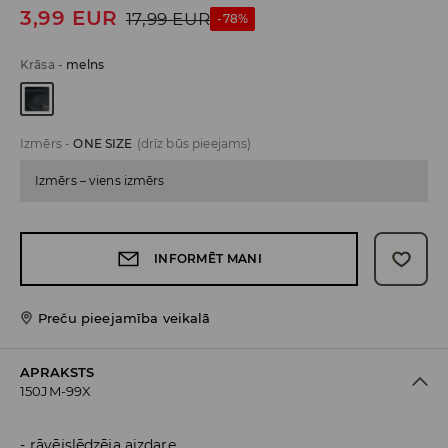
3,99
EUR
17,99
EUR
-78%
Krāsa
-
melns
Izmērs
-
ONE SIZE
(drīz būs pieejams)
Izmērs – viens izmērs
INFORMĒT MANI
Preču pieejamība veikalā
APRAKSTS
150JM-99X
rāvējslēdzēja aizdare