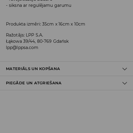
siksna ar regulējamu garumu
Produkta izmēri: 35cm x 16cm x 10cm
Ražotājs
:
LPP S.A.
Łąkowa 39/44, 80-769 Gdańsk
lpp@lppsa.com
MATERIĀLS UN KOPŠANA
PIEGĀDE UN ATGRIEŠANA
PIRMAIS MATERIĀLS
:
100% POLIESTERIS
PIRMAIS ODERES MATERIĀLS
:
100% POLIESTERIS
Piegādes politika
NEBALINĀT
Piegāde veikalā: BEZMAKSAS
NEGLUDINĀT
Piegāde uz DPD savākšanas punktiem: 3,99 EUR
NETĪRĪT ĶĪMISKI
(ieskaitot PVN)
Kurjers DPD (
maksājums tiešsaistē
): 5,99 EUR (ieskaitot