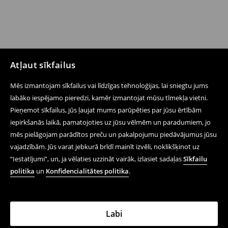
Atļaut sīkfailus
Mēs izmantojam sīkfailus vai līdzīgas tehnoloģijas, lai sniegtu jums
labāko iespējamo pieredzi, kamēr izmantojat mūsu tīmekļa vietni.
Pieņemot sīkfailus, jūs ļaujat mums parūpēties par jūsu ērtībām
iepirkšanās laikā, pamatojoties uz jūsu vēlmēm un paradumiem, jo
mēs pielāgojam parādītos preču un pakalpojumu piedāvājumus jūsu
vajadzībām. Jūs varat jebkurā brīdī mainīt izvēli, noklikšķinot uz
“Iestatījumi”, un, ja vēlaties uzzināt vairāk, izlasiet sadaļas
Sīkfailu
politika
un
Konfidencialitātes politika
.
Labi