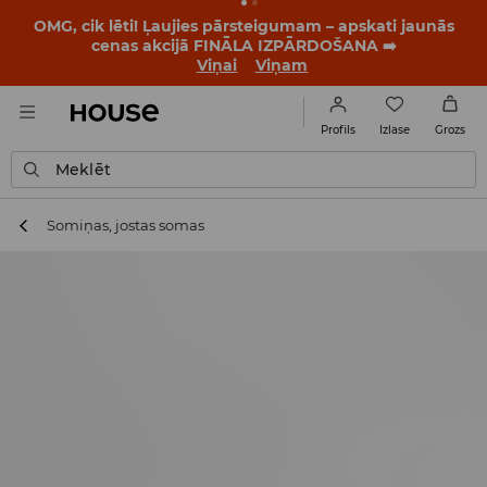
BACK TO SCHOOL
📒
Labākie stāsti sākas vēl pirms
pirmā zvana. Sāc jauno mācību gadu ar jaunu stilu!
Viņai
Viņam
Izlase
Profils
Grozs
Meklēt
Somiņas, jostas somas