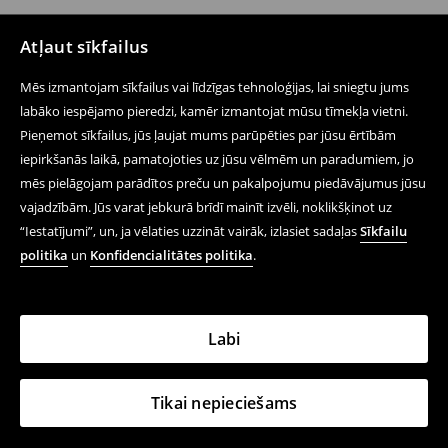
Atļaut sīkfailus
Mēs izmantojam sīkfailus vai līdzīgas tehnoloģijas, lai sniegtu jums
labāko iespējamo pieredzi, kamēr izmantojat mūsu tīmekļa vietni.
Pieņemot sīkfailus, jūs ļaujat mums parūpēties par jūsu ērtībām
iepirkšanās laikā, pamatojoties uz jūsu vēlmēm un paradumiem, jo
mēs pielāgojam parādītos preču un pakalpojumu piedāvājumus jūsu
vajadzībām. Jūs varat jebkurā brīdī mainīt izvēli, noklikšķinot uz
“Iestatījumi”, un, ja vēlaties uzzināt vairāk, izlasiet sadaļas
Sīkfailu
politika
un
Konfidencialitātes politika
.
Labi
Tikai nepieciešams