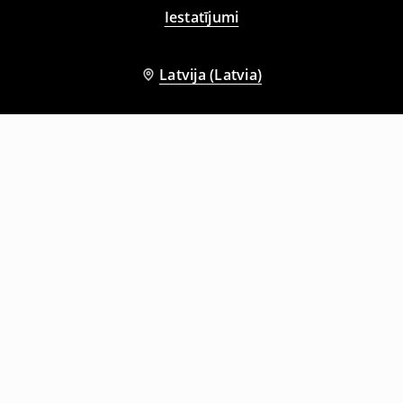
Iestatījumi
Latvija (Latvia)
Citi klienti izvēlējās arī