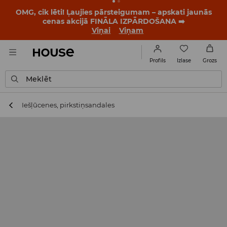
BACK TO SCHOOL
📒
Labākie stāsti sākas vēl pirms
pirmā zvana. Sāc jauno mācību gadu ar jaunu stilu!
Viņai
Viņam
Izlase
Profils
Grozs
Meklēt
Iešļūcenes, pirkstiņsandales