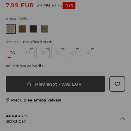
7,99
EUR
29,99
EUR
-73%
Krāsa
-
bēšs
Izmērs
-
Izvēlieties izmēru
36
37
38
39
40
41
Izmēra ceļvedis
Pievienot
-
7,99
EUR
Preču pieejamība veikalā
APRAKSTS
592KJ-08X