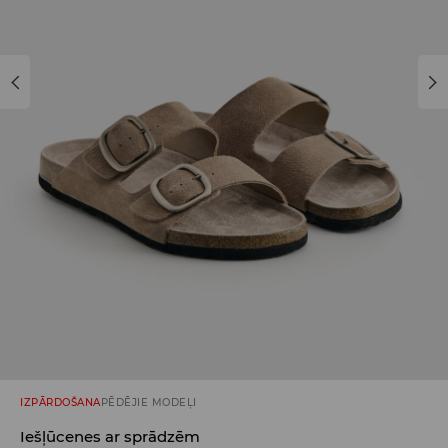
IZPĀRDOŠANA
PĒDĒJIE MODEĻI
Iešļūcenes ar sprādzēm