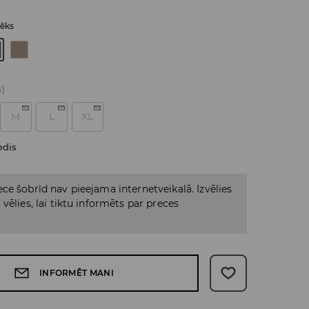
lēks
s)
M
L
XL
edis
ce šobrīd nav pieejama internetveikalā. Izvēlies
vēlies, lai tiktu informēts par preces
INFORMĒT MANI