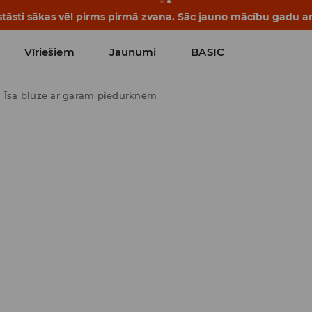
tāsti sākas vēl pirms pirmā zvana. Sāc jauno mācību gadu ar 
Vīriešiem
Jaunumi
BASIC
Īsa blūze ar garām piedurknēm