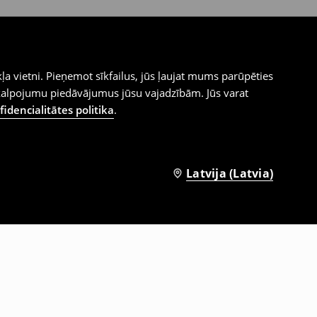
ļa vietni. Pieņemot sīkfailus, jūs ļaujat mums parūpēties
kalpojumu piedāvājumus jūsu vajadzībām. Jūs varat
idencialitātes politika
.
Latvija (Latvia)