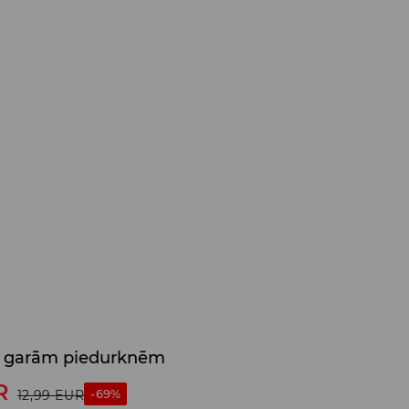
ar garām piedurknēm
R
-69%
12,99
EUR