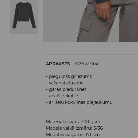
APRAKSTS
9759W-90X
pieguļošs griezums
saīsināts fasons
garas piedurknes
apaļš dekoltē
ar lielu kokvilnas piejaukumu
Materiāla svars: 200 gsm
Modele valkā izmēru: S/36
Modeles augums: 171 cm