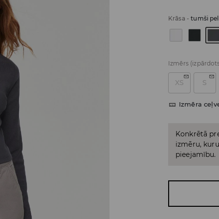
Krāsa
-
tumši pe
Izmērs
(izpārdot
XS
S
Izmēra ceļv
Konkrētā pre
izmēru, kuru 
pieejamību.