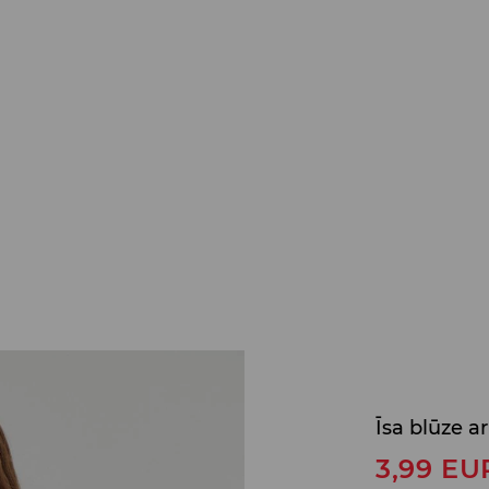
Īsa blūze 
3,99
EU