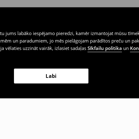
iegtu jums labāko iespējamo pieredzi, kamēr izmantojat mūsu tīmek
 vēlmēm un paradumiem, jo mēs pielāgojam parādītos preču un pa
 ja vēlaties uzzināt vairāk, izlasiet sadaļas
Sīkfailu politika
un
Konf
Labi