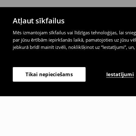
Atļaut sīkfailus
Mēs izmantojam sīkfailus vai līdzīgas tehnoloģijas, lai sn
par jūsu ērtībām iepirkšanās laikā, pamatojoties uz jūsu
jebkurā brīdī mainīt izvēli, noklikšķinot uz “Iestatījumi”, un,
Iestatījumi
Tikai nepieciešams