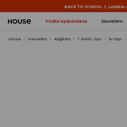
BACK TO SCHOOL
📒
Labākie s
Fināla Izpārdošana
Sievietēm
House
Sievietēm
Influencers' Faves
Apģērbs
T krekli, topi
Īsi topi