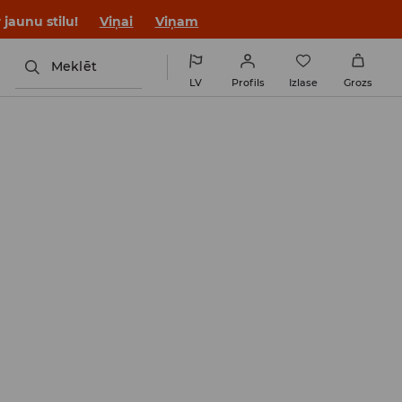
jaunu stilu!
Viņai
Viņam
Meklēt
LV
Profils
Izlase
Grozs