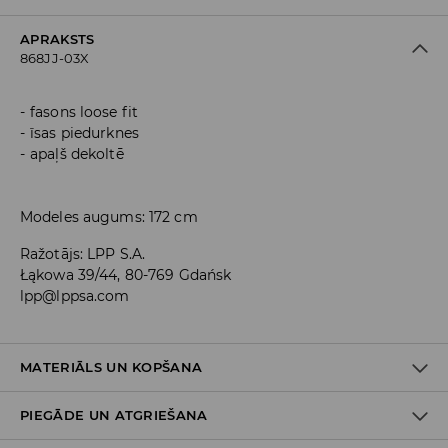
APRAKSTS
868JJ-03X
fasons loose fit
īsas piedurknes
apaļš dekoltē
Modeles augums: 172 cm
Ražotājs
:
LPP S.A.
Łąkowa 39/44, 80-769 Gdańsk
lpp@lppsa.com
MATERIĀLS UN KOPŠANA
PIEGĀDE UN ATGRIEŠANA
PIRMAIS MATERIĀLS
:
48% MODĀLS, 48% POLIESTERIS, 4%
ELASTĀNS