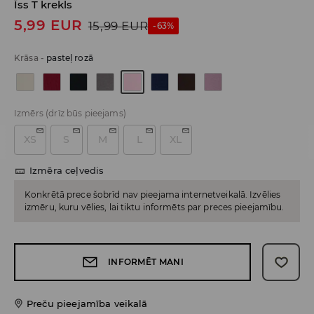
Īss T krekls
5,99
EUR
15,99
EUR
-63%
Krāsa
-
pasteļ rozā
Izmērs
(drīz būs pieejams)
XS
S
M
L
XL
Izmēra ceļvedis
Konkrētā prece šobrīd nav pieejama internetveikalā. Izvēlies
izmēru, kuru vēlies, lai tiktu informēts par preces pieejamību.
INFORMĒT MANI
Preču pieejamība veikalā