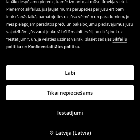
labāko iespējamo pieredzi, kamēr izmantojat mūsu tīmekļa vietni.
Pieņemot sīkfailus, jūs ļaujat mums parūpēties par jūsu ērtībām
iepirkšanās laikā, pamatojoties uz jūsu vēlmēm un paradumiem, jo
mēs pielāgojam parādītos preču un pakalpojumu piedāvājumus jūsu
vajadzībām. Jūs varat jebkurā brīdī mainīt izvēli, noklikšķinot uz
“Iestatījumi”, un, ja vēlaties uzzināt vairāk, izlasiet sadaļas
Sīkfailu
politika
un
Konfidencialitātes politika
.
Labi
Tikai nepieciešams
Iestatījumi
Latvija (Latvia)