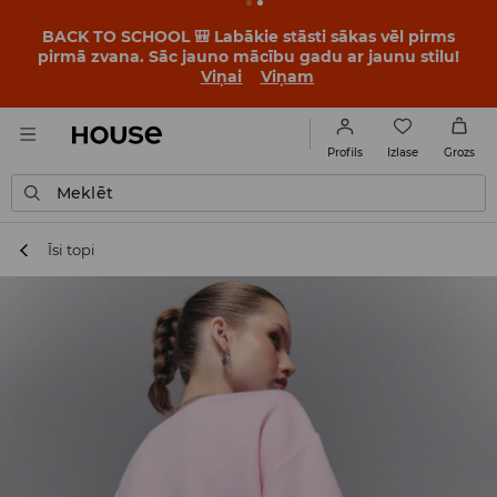
BACK TO SCHOOL 🎒 Labākie stāsti sākas vēl pirms
pirmā zvana. Sāc jauno mācību gadu ar jaunu stilu!
Viņai
Viņam
Izlase
Profils
Grozs
Meklēt
Īsi topi