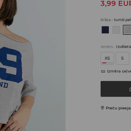
3,99
EU
Krāsa
-
tumši pe
Izmērs
-
Izvēliet
XS
S
Izmēra ceļv
Preču pieej