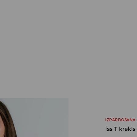
IZPĀRDOŠANA
Īss T krekl