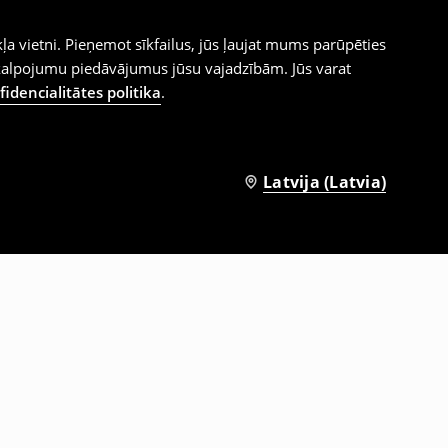
ļa vietni. Pieņemot sīkfailus, jūs ļaujat mums parūpēties
kalpojumu piedāvājumus jūsu vajadzībām. Jūs varat
idencialitātes politika
.
Latvija (Latvia)