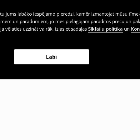
iegtu jums labāko iespējamo pieredzi, kamēr izmantojat mūsu tīmek
 vēlmēm un paradumiem, jo mēs pielāgojam parādītos preču un pa
 ja vēlaties uzzināt vairāk, izlasiet sadaļas
Sīkfailu politika
un
Konf
Labi