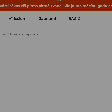
āsti sākas vēl pirms pirmā zvana. Sāc jauno mācību gadu ar 
Vīriešiem
Jaunumi
BASIC
Īss T krekls ar apdruku