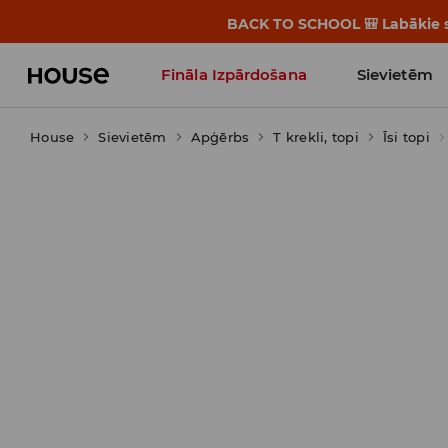
BACK TO SCHOOL 🎒 Labākie st
Fināla Izpārdošana
Sievietēm
House
Sievietēm
Influencers' Faves
Apģērbs
T krekli, topi
Īsi topi