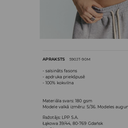
APRAKSTS
590JT-90M
saīsināts fasons
apdruka priekšpusē
100% kokvilna
Materiāla svars: 180 gsm
Modele valkā izmēru: S/36. Modeles augu
Ražotājs
:
LPP S.A.
Łąkowa 39/44, 80-769 Gdańsk