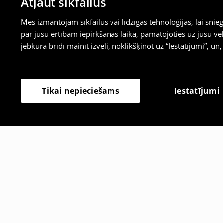
Atļaut sīkfailus
Mēs izmantojam sīkfailus vai līdzīgas tehnoloģijas, lai sn
par jūsu ērtībām iepirkšanās laikā, pamatojoties uz jūsu
jebkurā brīdī mainīt izvēli, noklikšķinot uz “Iestatījumi”, un,
Iestatījumi
Tikai nepieciešams