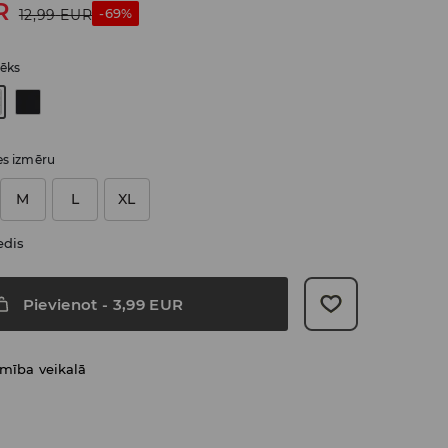
R
-69%
12,99
EUR
lēks
ies izmēru
M
L
XL
edis
Pievienot
-
3,99
EUR
amība veikalā