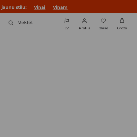
jaunu stilu!
Viņai
Viņam
Meklēt
LV
Profils
Izlase
Grozs