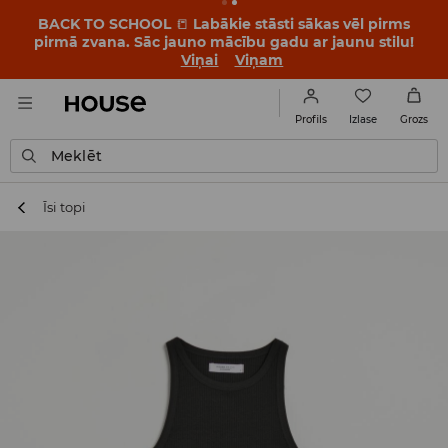
BACK TO SCHOOL
📒
Labākie stāsti sākas vēl pirms
pirmā zvana. Sāc jauno mācību gadu ar jaunu stilu!
Viņai
Viņam
Izlase
Profils
Grozs
Meklēt
Īsi topi