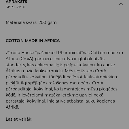
APRAKSTS
3153U-99X
Materiāla svars: 200 gsm
COTTON MADE IN AFRICA
Zīmola House īpašniece LPP ir iniciatīvas Cotton made in
Africa (CmiA) partnere. Iniciatīva ir globāli atzīts
standarts, kas apliecina ilgtspējīgu kokvilnu, ko audzē
Āfrikas mazie lauksaimnieki. Mēs iegūstam CmiA
pārbaudītu kokvilnu, tādējādi palīdzot lauksaimniekiem
piekļūt ilgtspējīgām ražošanas metodēm. CmiA
pārbaudītajai kokvilnai, ko izmantojam mūsu piegādes
ķēdē, ir ievērojami mazāka ietekme uz vidi nekā
parastajai kokvilnai. Iniciatīva atbalsta lauku kopienas
Āfrikā.
Lasiet vairāk: