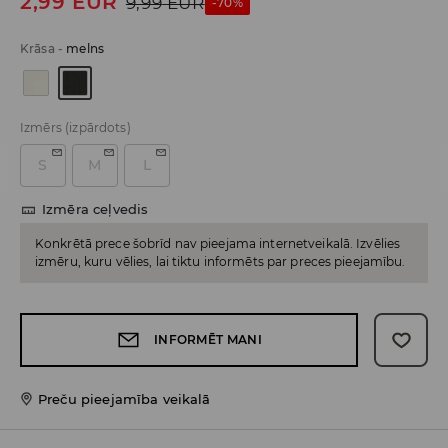
2,99
EUR
9,99
EUR
-70%
Krāsa
-
melns
Izmērs
(izpārdots)
S
M
L
Izmēra ceļvedis
Konkrētā prece šobrīd nav pieejama internetveikalā. Izvēlies
izmēru, kuru vēlies, lai tiktu informēts par preces pieejamību.
INFORMĒT MANI
Preču pieejamība veikalā