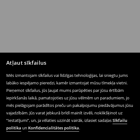
Atļaut sīkfailus
Mēs izmantojam sīkfailus vai līdzīgas tehnoloģijas, lai sniegtu jums
labāko iespējamo pieredzi, kamēr izmantojat mūsu tīmekļa vietni.
Pieņemot sīkfailus, jūs ļaujat mums parūpēties par jūsu ērtībām
iepirkšanās laikā, pamatojoties uz jūsu vēlmēm un paradumiem, jo
mēs pielāgojam parādītos preču un pakalpojumu piedāvājumus jūsu
vajadzībām. Jūs varat jebkurā brīdī mainīt izvēli, noklikšķinot uz
“Iestatījumi”, un, ja vēlaties uzzināt vairāk, izlasiet sadaļas
Sīkfailu
politika
un
Konfidencialitātes politika
.