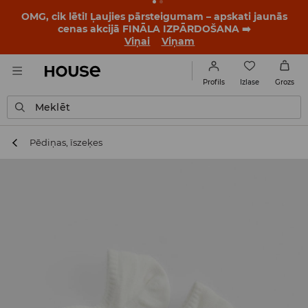
BACK TO SCHOOL
📒
Labākie stāsti sākas vēl pirms
pirmā zvana. Sāc jauno mācību gadu ar jaunu stilu!
Viņai
Viņam
Izlase
Profils
Grozs
Meklēt
Pēdiņas, īszeķes