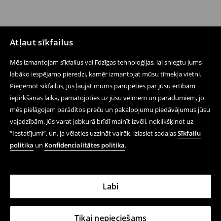
Atļaut sīkfailus
Mēs izmantojam sīkfailus vai līdzīgas tehnoloģijas, lai sniegtu jums
labāko iespējamo pieredzi, kamēr izmantojat mūsu tīmekļa vietni.
Pieņemot sīkfailus, jūs ļaujat mums parūpēties par jūsu ērtībām
iepirkšanās laikā, pamatojoties uz jūsu vēlmēm un paradumiem, jo
mēs pielāgojam parādītos preču un pakalpojumu piedāvājumus jūsu
vajadzībām. Jūs varat jebkurā brīdī mainīt izvēli, noklikšķinot uz
“Iestatījumi”, un, ja vēlaties uzzināt vairāk, izlasiet sadaļas
Sīkfailu
politika
un
Konfidencialitātes politika
.
Labi
Tikai nepieciešams