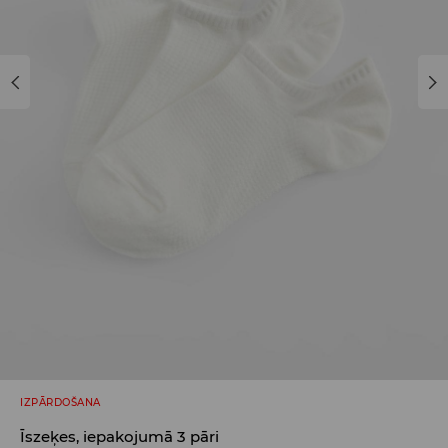
IZPĀRDOŠANA
Īszeķes, iepakojumā 3 pāri