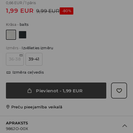
0,66 EUR
/
1 pāris
1,99
EUR
9,99
EUR
-80%
Krāsa
-
balts
Izmērs
-
Izvēlieties izmēru
36-38
39-41
Izmēra ceļvedis
Pievienot
-
1,99
EUR
Preču pieejamība veikalā
APRAKSTS
986JO-00X