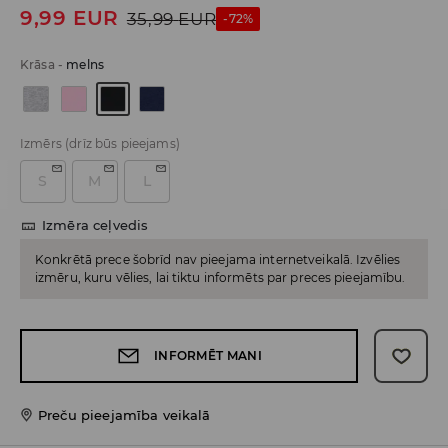
9,99
EUR
35,99
EUR
-72%
Krāsa
-
melns
Izmērs
(drīz būs pieejams)
S
M
L
Izmēra ceļvedis
Konkrētā prece šobrīd nav pieejama internetveikalā. Izvēlies
izmēru, kuru vēlies, lai tiktu informēts par preces pieejamību.
INFORMĒT MANI
Preču pieejamība veikalā