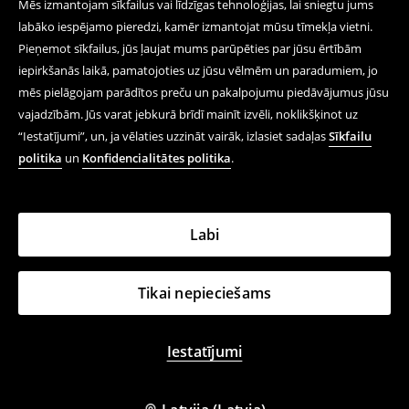
Mēs izmantojam sīkfailus vai līdzīgas tehnoloģijas, lai sniegtu jums
labāko iespējamo pieredzi, kamēr izmantojat mūsu tīmekļa vietni.
Pieņemot sīkfailus, jūs ļaujat mums parūpēties par jūsu ērtībām
iepirkšanās laikā, pamatojoties uz jūsu vēlmēm un paradumiem, jo
mēs pielāgojam parādītos preču un pakalpojumu piedāvājumus jūsu
vajadzībām. Jūs varat jebkurā brīdī mainīt izvēli, noklikšķinot uz
“Iestatījumi”, un, ja vēlaties uzzināt vairāk, izlasiet sadaļas
Sīkfailu
politika
un
Konfidencialitātes politika
.
Labi
Tikai nepieciešams
Iestatījumi