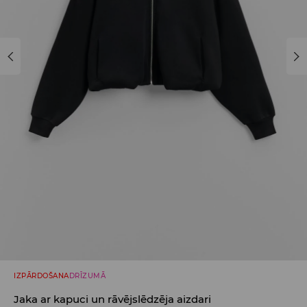
IZPĀRDOŠANA
DRĪZUMĀ
Jaka ar kapuci un rāvējslēdzēja aizdari