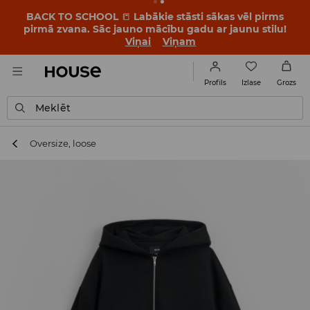
BACK TO SCHOOL
📒
Labākie stāsti sākas vēl pirms
pirmā zvana. Sāc jauno mācību gadu ar jaunu stilu!
Viņai
Viņam
Izlase
Profils
Grozs
Meklēt
Oversize, loose