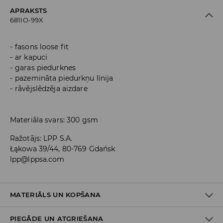
APRAKSTS
681IO-99X
fasons loose fit
ar kapuci
garas piedurknes
pazemināta piedurkņu līnija
rāvējslēdzēja aizdare
Materiāla svars: 300 gsm
Ražotājs
:
LPP S.A.
Łąkowa 39/44, 80-769 Gdańsk
lpp@lppsa.com
MATERIĀLS UN KOPŠANA
PIEGĀDE UN ATGRIEŠANA
PIRMAIS MATERIĀLS
:
60% KOKVILNA, 40% POLIESTERIS