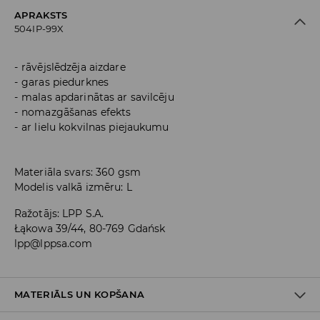
APRAKSTS
504IP-99X
rāvējslēdzēja aizdare
garas piedurknes
malas apdarinātas ar savilcēju
nomazgāšanas efekts
ar lielu kokvilnas piejaukumu
Materiāla svars: 360 gsm
Modelis valkā izmēru: L
Ražotājs
:
LPP S.A.
Łąkowa 39/44, 80-769 Gdańsk
lpp@lppsa.com
MATERIĀLS UN KOPŠANA