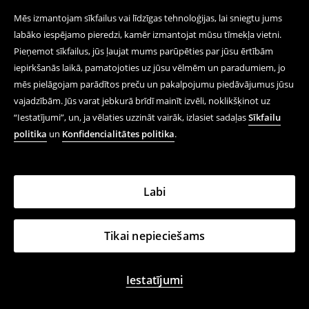
Mēs izmantojam sīkfailus vai līdzīgas tehnoloģijas, lai sniegtu jums
labāko iespējamo pieredzi, kamēr izmantojat mūsu tīmekļa vietni.
Pieņemot sīkfailus, jūs ļaujat mums parūpēties par jūsu ērtībām
iepirkšanās laikā, pamatojoties uz jūsu vēlmēm un paradumiem, jo
mēs pielāgojam parādītos preču un pakalpojumu piedāvājumus jūsu
vajadzībām. Jūs varat jebkurā brīdī mainīt izvēli, noklikšķinot uz
“Iestatījumi”, un, ja vēlaties uzzināt vairāk, izlasiet sadaļas
Sīkfailu
politika
un
Konfidencialitātes politika
.
Labi
Tikai nepieciešams
Iestatījumi