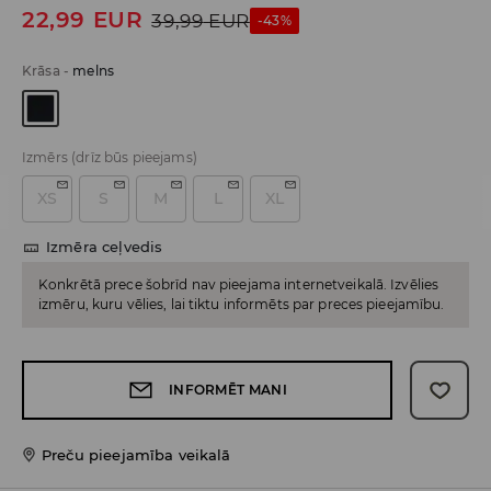
22,99
EUR
39,99
EUR
-43%
Krāsa
-
melns
Izmērs
(drīz būs pieejams)
XS
S
M
L
XL
Izmēra ceļvedis
Konkrētā prece šobrīd nav pieejama internetveikalā. Izvēlies
izmēru, kuru vēlies, lai tiktu informēts par preces pieejamību.
INFORMĒT MANI
Preču pieejamība veikalā