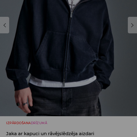
IZPĀRDOŠANA
DRĪZUMĀ
Jaka ar kapuci un rāvējslēdzēja aizdari