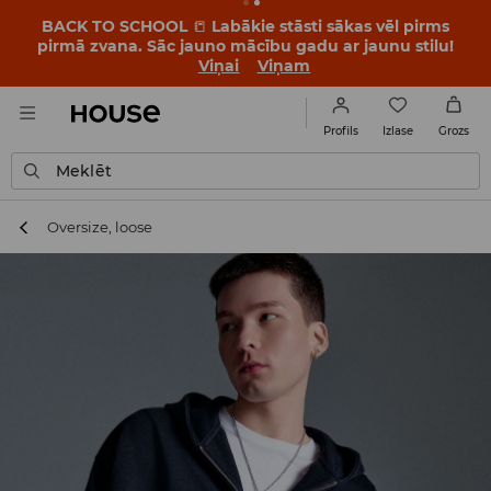
BACK TO SCHOOL
📒
Labākie stāsti sākas vēl pirms
pirmā zvana. Sāc jauno mācību gadu ar jaunu stilu!
Viņai
Viņam
Izlase
Profils
Grozs
Meklēt
Oversize, loose