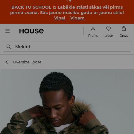
BACK TO SCHOOL
📒
Labākie stāsti sākas vēl pirms
pirmā zvana. Sāc jauno mācību gadu ar jaunu stilu!
Viņai
Viņam
Izlase
Profils
Grozs
Meklēt
Oversize, loose