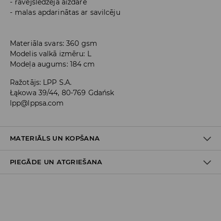
rāvējslēdzēja aizdare
malas apdarinātas ar savilcēju
Materiāla svars: 360 gsm
Modelis valkā izmēru: L
Modeļa augums: 184 cm
Ražotājs
:
LPP S.A.
Łąkowa 39/44, 80-769 Gdańsk
lpp@lppsa.com
MATERIĀLS UN KOPŠANA
PIEGĀDE UN ATGRIEŠANA
PIRMAIS MATERIĀLS
:
60% KOKVILNA, 40% POLIESTERIS
MAZGĀT KOPĀ AR LĪDZĪGAS KRĀSAS AUDUMIEM
Piegādes politika
NEBALINĀT
Piegāde veikalā: BEZMAKSAS
NETĪRĪT ĶĪMISKI