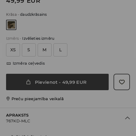
49,99
EUR
Krāsa
-
daudzkrāsains
Izmērs
-
Izvēlieties izmēru
XS
S
M
L
Izmēra ceļvedis
Pievienot
-
49,99
EUR
Preču pieejamība veikalā
APRAKSTS
767KD-MLC