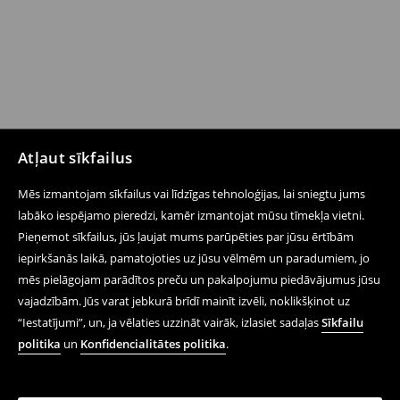
Atļaut sīkfailus
Mēs izmantojam sīkfailus vai līdzīgas tehnoloģijas, lai sniegtu jums
labāko iespējamo pieredzi, kamēr izmantojat mūsu tīmekļa vietni.
Pieņemot sīkfailus, jūs ļaujat mums parūpēties par jūsu ērtībām
iepirkšanās laikā, pamatojoties uz jūsu vēlmēm un paradumiem, jo
mēs pielāgojam parādītos preču un pakalpojumu piedāvājumus jūsu
vajadzībām. Jūs varat jebkurā brīdī mainīt izvēli, noklikšķinot uz
“Iestatījumi”, un, ja vēlaties uzzināt vairāk, izlasiet sadaļas
Sīkfailu
politika
un
Konfidencialitātes politika
.