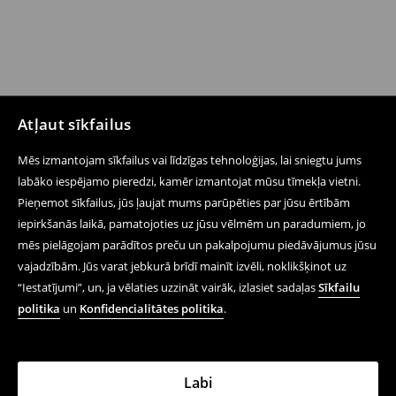
Atļaut sīkfailus
Mēs izmantojam sīkfailus vai līdzīgas tehnoloģijas, lai sniegtu jums
labāko iespējamo pieredzi, kamēr izmantojat mūsu tīmekļa vietni.
Pieņemot sīkfailus, jūs ļaujat mums parūpēties par jūsu ērtībām
iepirkšanās laikā, pamatojoties uz jūsu vēlmēm un paradumiem, jo
mēs pielāgojam parādītos preču un pakalpojumu piedāvājumus jūsu
vajadzībām. Jūs varat jebkurā brīdī mainīt izvēli, noklikšķinot uz
“Iestatījumi”, un, ja vēlaties uzzināt vairāk, izlasiet sadaļas
Sīkfailu
politika
un
Konfidencialitātes politika
.
Labi