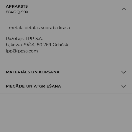
APRAKSTS
884GQ-99X
metāla detaļas sudraba krāsā
Ražotājs
:
LPP S.A.
Łąkowa 39/44, 80-769 Gdańsk
lpp@lppsa.com
MATERIĀLS UN KOPŠANA
PIEGĀDE UN ATGRIEŠANA
PIRMAIS PUNKTS
:
100% POLIURETĀNS
Piegādes politika
Piegāde veikalā: BEZMAKSAS
Piegāde uz DPD savākšanas punktiem: 3,99 EUR
(ieskaitot PVN)