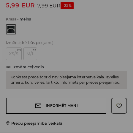
5,99
EUR
7,99
EUR
-25%
Krāsa
-
melns
Izmērs
(drīz būs pieejams)
XS/S
M/L
Izmēra ceļvedis
Konkrētā prece šobrīd nav pieejama internetveikalā. Izvēlies
izmēru, kuru vēlies, lai tiktu informēts par preces pieejamību.
INFORMĒT MANI
Preču pieejamība veikalā