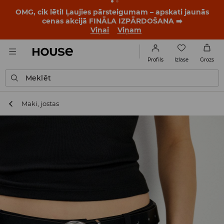
BACK TO SCHOOL
📒
Labākie stāsti sākas vēl pirms
pirmā zvana. Sāc jauno mācību gadu ar jaunu stilu!
Viņai
Viņam
Izlase
Profils
Grozs
Meklēt
Maki, jostas