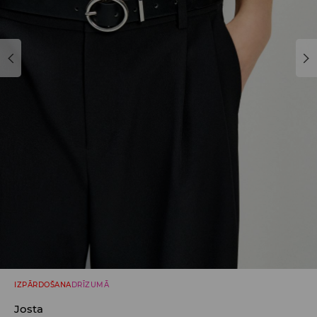
IZPĀRDOŠANA
DRĪZUMĀ
Josta