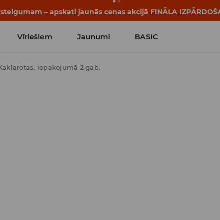
pārsteigumam – apskati jaunās cenas akcijā FINĀLA IZPĀRDOŠ
Vīriešiem
Jaunumi
BASIC
Kaklarotas, iepakojumā 2 gab.