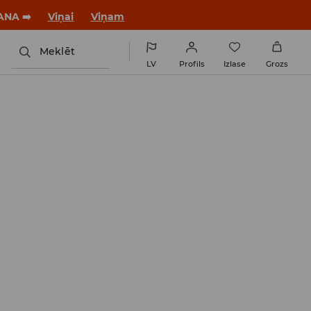
ANA ➡️
Viņai
Viņam
Meklēt
LV
Profils
Izlase
Grozs