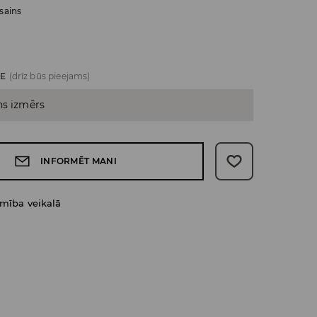
sains
ZE
(drīz būs pieejams)
ns izmērs
INFORMĒT MANI
amība veikalā