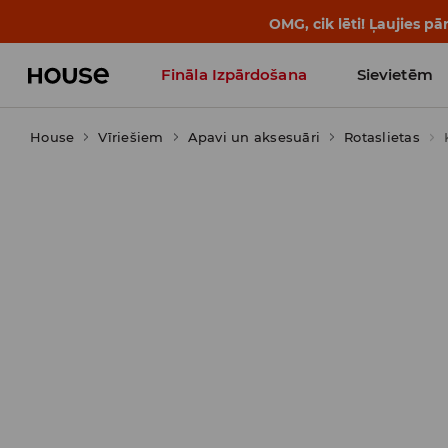
OMG, cik lēti! Ļaujies 
Fināla Izpārdošana
Sievietēm
House
Vīriešiem
Influencers' Faves
Apavi un aksesuāri
Rotaslietas