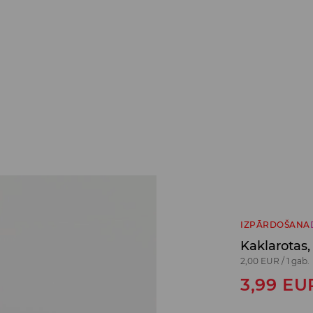
IZPĀRDOŠANA
Kaklarotas,
2,00 EUR
/
1 gab.
3,99
EU