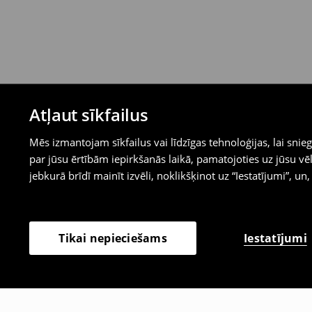
Atļaut sīkfailus
Mēs izmantojam sīkfailus vai līdzīgas tehnoloģijas, lai sn
par jūsu ērtībām iepirkšanās laikā, pamatojoties uz jūsu
jebkurā brīdī mainīt izvēli, noklikšķinot uz “Iestatījumi”, un,
Iestatījumi
Tikai nepieciešams