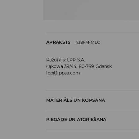
APRAKSTS
438FM-MLC
Ražotājs
:
LPP S.A.
Łąkowa 39/44, 80-769 Gdańsk
lpp@lppsa.com
MATERIĀLS UN KOPŠANA
Materiāls I
:
90% SINTĒTISKIE SVEĶI, 5% POLIEST
PIEGĀDE UN ATGRIEŠANA
Piegādes politika