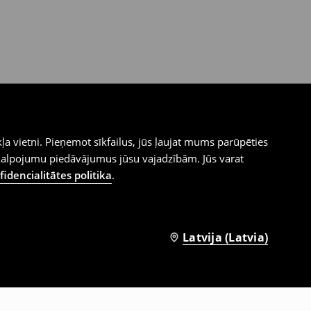
ļa vietni. Pieņemot sīkfailus, jūs ļaujat mums parūpēties
kalpojumu piedāvājumus jūsu vajadzībām. Jūs varat
idencialitātes politika
.
Latvija (Latvia)