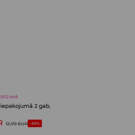
DRĪZUMĀ
 iepakojumā 2 gab.
R
-69%
12,99
EUR