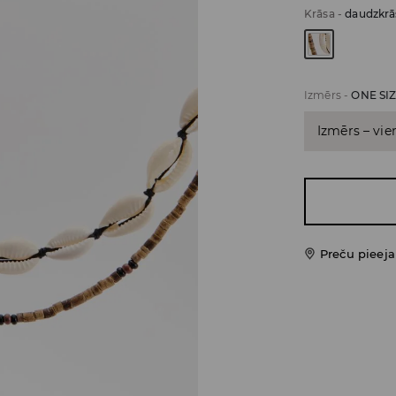
Krāsa
-
daudzkrā
Izmērs
-
ONE SI
Izmērs – vie
Preču pieej