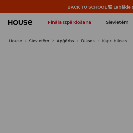
BACK TO SCHOOL 🎒 Labākie st
Fināla Izpārdošana
Sievietēm
House
Sievietēm
Influencers' Faves
Apģērbs
Bikses
Kapri bikses