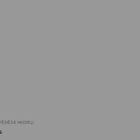
PĒDĒJIE MODEĻI
s