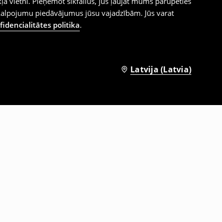
ļa vietni. Pieņemot sīkfailus, jūs ļaujat mums parūpēties
kalpojumu piedāvājumus jūsu vajadzībām. Jūs varat
idencialitātes politika
.
Latvija (Latvia)