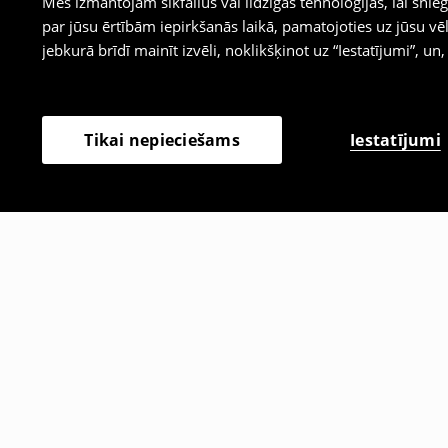
Mēs izmantojam sīkfailus vai līdzīgas tehnoloģijas, lai sn
par jūsu ērtībām iepirkšanās laikā, pamatojoties uz jūsu
jebkurā brīdī mainīt izvēli, noklikšķinot uz “Iestatījumi”, un,
Iestatījumi
Tikai nepieciešams
Citi klienti izvēlējās arī