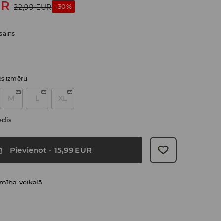
UR
-30%
22,99
EUR
sains
ies izmēru
M
L
XL
edis
Pievienot
-
15,99
EUR
amība veikalā