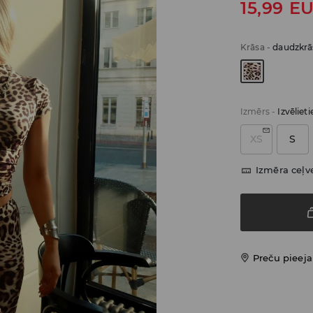
15,99
E
Krāsa
-
daudzkrā
Izmērs
-
Izvēliet
XS
S
Izmēra ceļv
Preču pieej