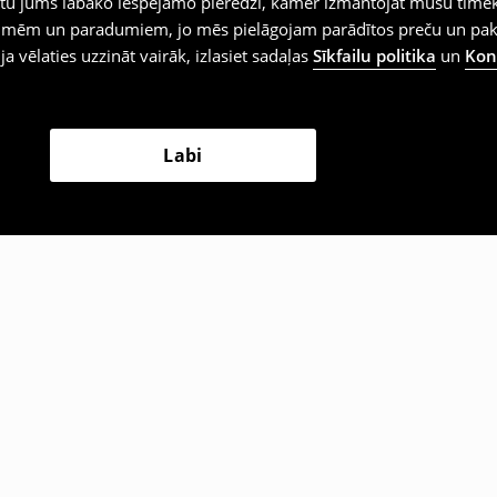
iegtu jums labāko iespējamo pieredzi, kamēr izmantojat mūsu tīmek
 vēlmēm un paradumiem, jo mēs pielāgojam parādītos preču un pa
 ja vēlaties uzzināt vairāk, izlasiet sadaļas
Sīkfailu politika
un
Konf
Labi