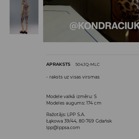
APRAKSTS
504JQ-MLC
raksts uz visas virsmas
Modele valkā izmēru: S
Modeles augums: 174 cm
Ražotājs
:
LPP S.A.
Łąkowa 39/44, 80-769 Gdańsk
lpp@lppsa.com