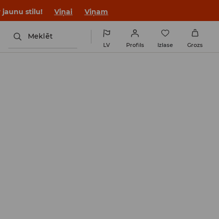
jaunu stilu!
Viņai
Viņam
Meklēt
LV
Profils
Izlase
Grozs