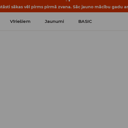
āsti sākas vēl pirms pirmā zvana. Sāc jauno mācību gadu ar 
Vīriešiem
Jaunumi
BASIC