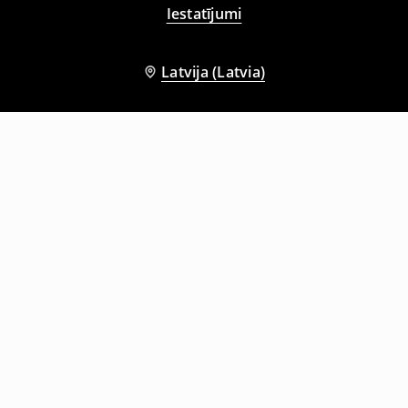
Iestatījumi
Latvija (Latvia)
Citi klienti izvēlējās arī