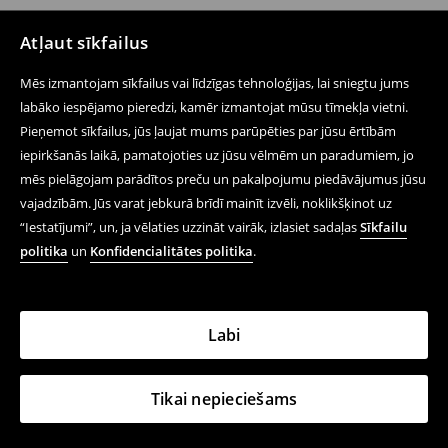
Atļaut sīkfailus
Mēs izmantojam sīkfailus vai līdzīgas tehnoloģijas, lai sniegtu jums
labāko iespējamo pieredzi, kamēr izmantojat mūsu tīmekļa vietni.
Pieņemot sīkfailus, jūs ļaujat mums parūpēties par jūsu ērtībām
iepirkšanās laikā, pamatojoties uz jūsu vēlmēm un paradumiem, jo
mēs pielāgojam parādītos preču un pakalpojumu piedāvājumus jūsu
vajadzībām. Jūs varat jebkurā brīdī mainīt izvēli, noklikšķinot uz
“Iestatījumi”, un, ja vēlaties uzzināt vairāk, izlasiet sadaļas
Sīkfailu
politika
un
Konfidencialitātes politika
.
Labi
Tikai nepieciešams