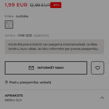
1,99
EUR
12,99
EUR
-85%
Krāsa
-
sudraba
Izmērs
-
ONE SIZE
(izpārdots)
Konkrētā prece šobrīd nav pieejama internetveikalā. Izvēlies
izmēru, kuru vēlies, lai tiktu informēts par preces pieejamību.
INFORMĒT MANI
Preču pieejamība veikalā
APRAKSTS
6655U-SLV