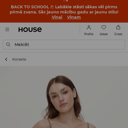
BACK TO SCHOOL
📒
Labākie stāsti sākas vēl pirms
pirmā zvana. Sāc jauno mācību gadu ar jaunu stilu!
Viņai
Viņam
Izlase
Profils
Grozs
Meklēt
Korsete