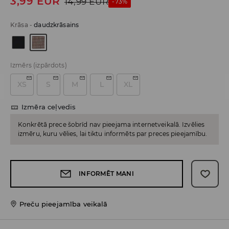
3,99
EUR
14,99
EUR
-73%
Krāsa
-
daudzkrāsains
Izmērs
(izpārdots)
XS
S
M
L
XL
Izmēra ceļvedis
Konkrētā prece šobrīd nav pieejama internetveikalā. Izvēlies
izmēru, kuru vēlies, lai tiktu informēts par preces pieejamību.
INFORMĒT MANI
Preču pieejamība veikalā