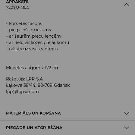
APRAKSTS
7209U-MLC
korsetes fasons
pieguļošs griezums
ar šaurām plecu lencēm
ar lielu viskozes piejaukumu
raksts uz visas virsmas
Modeles augums: 172 cm
Ražotājs
:
LPP S.A.
Łąkowa 39/44, 80-769 Gdańsk
lpp@lppsa.com
MATERIĀLS UN KOPŠANA
PIEGĀDE UN ATGRIEŠANA
Materiāls I
:
74% VISKOZE, 23% POLIAMĪDS, 3% ELASTĀNS