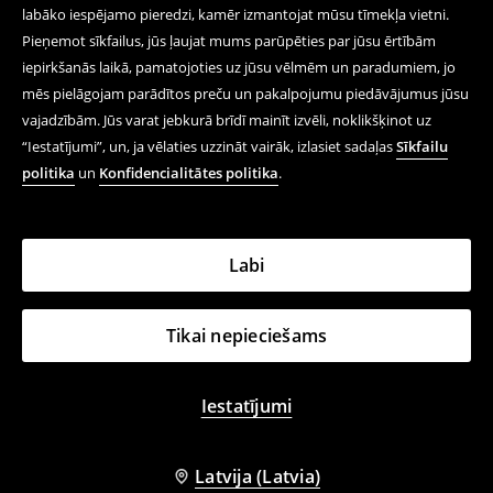
labāko iespējamo pieredzi, kamēr izmantojat mūsu tīmekļa vietni.
Pieņemot sīkfailus, jūs ļaujat mums parūpēties par jūsu ērtībām
iepirkšanās laikā, pamatojoties uz jūsu vēlmēm un paradumiem, jo
mēs pielāgojam parādītos preču un pakalpojumu piedāvājumus jūsu
vajadzībām. Jūs varat jebkurā brīdī mainīt izvēli, noklikšķinot uz
“Iestatījumi”, un, ja vēlaties uzzināt vairāk, izlasiet sadaļas
Sīkfailu
politika
un
Konfidencialitātes politika
.
Labi
Tikai nepieciešams
Iestatījumi
Latvija (Latvia)