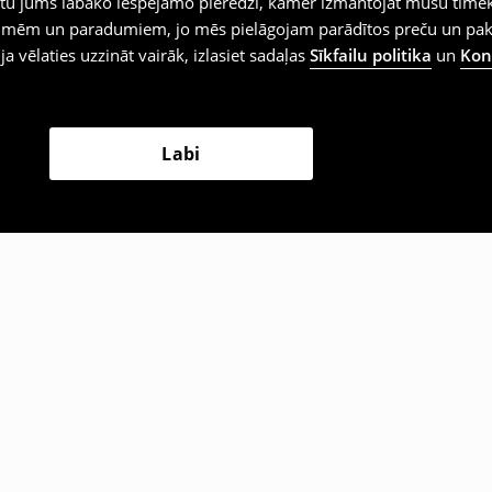
iegtu jums labāko iespējamo pieredzi, kamēr izmantojat mūsu tīmek
 vēlmēm un paradumiem, jo mēs pielāgojam parādītos preču un pa
 ja vēlaties uzzināt vairāk, izlasiet sadaļas
Sīkfailu politika
un
Konf
Labi