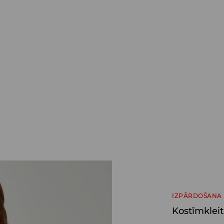
IZPĀRDOŠANA
Kostīmklei