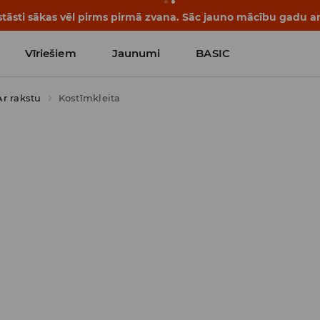
tāsti sākas vēl pirms pirmā zvana. Sāc jauno mācību gadu ar 
Vīriešiem
Jaunumi
BASIC
Ar rakstu
Kostīmkleita