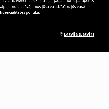
ļa vietni. Pieņemot sīkfailus, jūs ļaujat mums parūpēties
kalpojumu piedāvājumus jūsu vajadzībām. Jūs varat
idencialitātes politika
.
Latvija (Latvia)