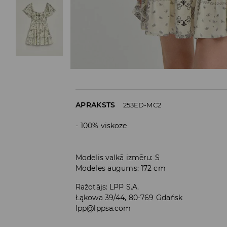
APRAKSTS
253ED-MC2
100% viskoze
Modelis valkā izmēru: S
Modeles augums: 172 cm
Ražotājs
:
LPP S.A.
Łąkowa 39/44, 80-769 Gdańsk
lpp@lppsa.com