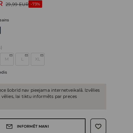
R
-73%
29,99
EUR
sains
s)
M
L
XL
edis
ce šobrīd nav pieejama internetveikalā. Izvēlies
vēlies, lai tiktu informēts par preces
INFORMĒT MANI