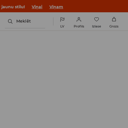
jaunu stilu!
Viņai
Viņam
Meklēt
LV
Profils
Izlase
Grozs