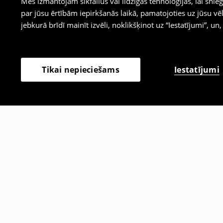
Mēs izmantojam sīkfailus vai līdzīgas tehnoloģijas, lai sn
par jūsu ērtībām iepirkšanās laikā, pamatojoties uz jūsu
jebkurā brīdī mainīt izvēli, noklikšķinot uz “Iestatījumi”, un,
Iestatījumi
Tikai nepieciešams
Citi klienti izvēlējās arī