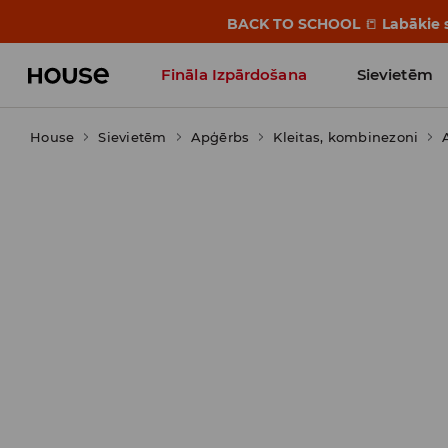
BACK TO SCHOOL
📒
Labākie s
Fināla Izpārdošana
Sievietēm
House
Sievietēm
Influencers' Faves
Apģērbs
Kleitas, kombinezoni