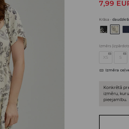
7,99
EU
Krāsa
-
daudzkrā
Izmērs
(izpārdot
XS
S
Izmēra ceļv
Konkrētā pre
izmēru, kuru 
pieejamību.