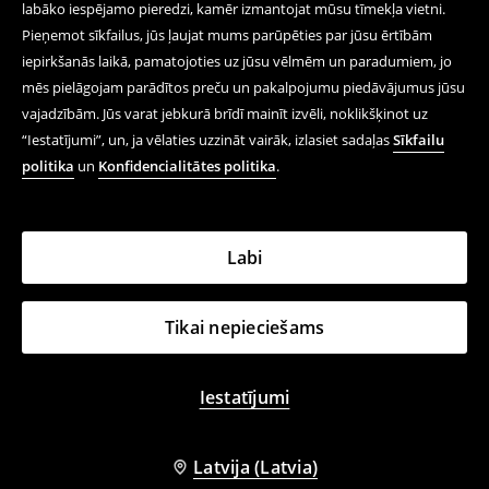
labāko iespējamo pieredzi, kamēr izmantojat mūsu tīmekļa vietni.
Pieņemot sīkfailus, jūs ļaujat mums parūpēties par jūsu ērtībām
iepirkšanās laikā, pamatojoties uz jūsu vēlmēm un paradumiem, jo
mēs pielāgojam parādītos preču un pakalpojumu piedāvājumus jūsu
vajadzībām. Jūs varat jebkurā brīdī mainīt izvēli, noklikšķinot uz
“Iestatījumi”, un, ja vēlaties uzzināt vairāk, izlasiet sadaļas
Sīkfailu
politika
un
Konfidencialitātes politika
.
Labi
Tikai nepieciešams
Iestatījumi
Latvija (Latvia)