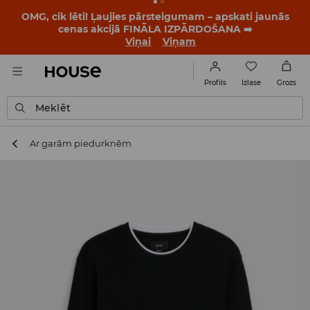
OMG, cik lēti! Ļaujies pārsteigumam – apskati jaunās
cenas akcijā FINĀLA IZPĀRDOŠANA ➡️
Viņai
Viņam
Izlase
Profils
Grozs
Meklēt
Ar garām piedurknēm