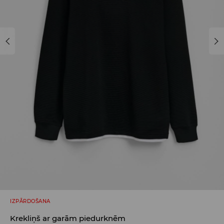
IZPĀRDOŠANA
Krekliņš ar garām piedurknēm