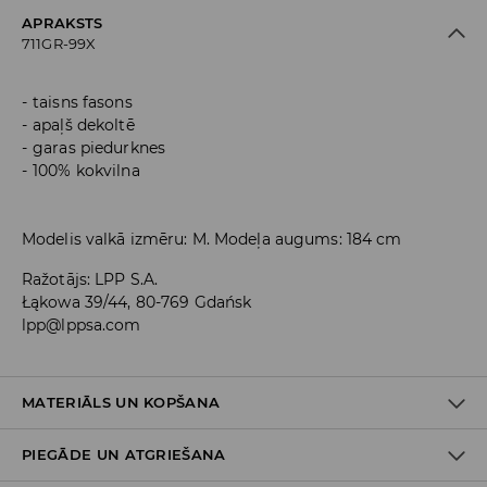
APRAKSTS
711GR-99X
taisns fasons
apaļš dekoltē
garas piedurknes
100% kokvilna
Modelis valkā izmēru: M. Modeļa augums: 184 cm
Ražotājs
:
LPP S.A.
Łąkowa 39/44, 80-769 Gdańsk
lpp@lppsa.com
MATERIĀLS UN KOPŠANA
PIEGĀDE UN ATGRIEŠANA
PIRMAIS MATERIĀLS
:
100% KOKVILNA