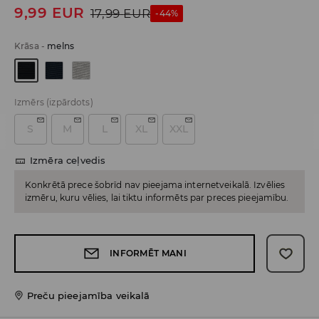
9,99
EUR
17,99
EUR
-44%
Krāsa
-
melns
Izmērs
(izpārdots)
S
M
L
XL
XXL
Izmēra ceļvedis
Konkrētā prece šobrīd nav pieejama internetveikalā. Izvēlies
izmēru, kuru vēlies, lai tiktu informēts par preces pieejamību.
INFORMĒT MANI
Preču pieejamība veikalā