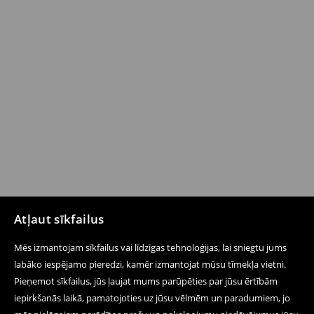
Atļaut sīkfailus
Mēs izmantojam sīkfailus vai līdzīgas tehnoloģijas, lai sniegtu jums
labāko iespējamo pieredzi, kamēr izmantojat mūsu tīmekļa vietni.
Pieņemot sīkfailus, jūs ļaujat mums parūpēties par jūsu ērtībām
iepirkšanās laikā, pamatojoties uz jūsu vēlmēm un paradumiem, jo