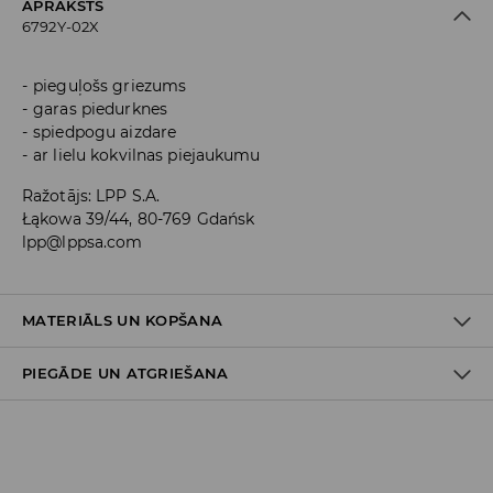
APRAKSTS
6792Y-02X
pieguļošs griezums
garas piedurknes
spiedpogu aizdare
ar lielu kokvilnas piejaukumu
Ražotājs
:
LPP S.A.
Łąkowa 39/44, 80-769 Gdańsk
lpp@lppsa.com
MATERIĀLS UN KOPŠANA
PIEGĀDE UN ATGRIEŠANA
Materiāls I
:
95% KOKVILNA, 5% ELASTĀNS
MAZGĀT AUTOMĀTISKAJĀ VEĻAS MAZGĀŠANAS MAŠĪNĀ
Piegādes politika
MAX. TEMP. 30° C
NEBALINĀT
Piegāde veikalā: BEZMAKSAS