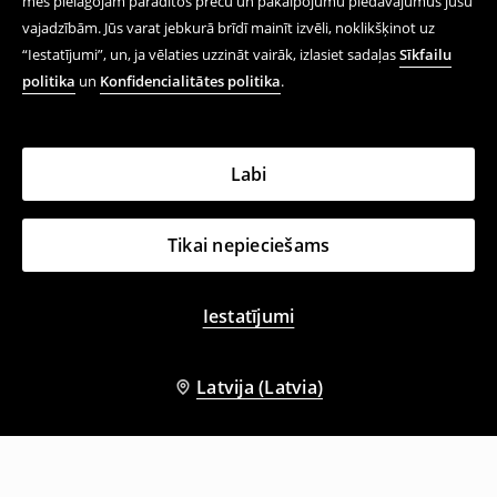
mēs pielāgojam parādītos preču un pakalpojumu piedāvājumus jūsu
vajadzībām. Jūs varat jebkurā brīdī mainīt izvēli, noklikšķinot uz
“Iestatījumi”, un, ja vēlaties uzzināt vairāk, izlasiet sadaļas
Sīkfailu
politika
un
Konfidencialitātes politika
.
Labi
Tikai nepieciešams
Iestatījumi
Latvija (Latvia)