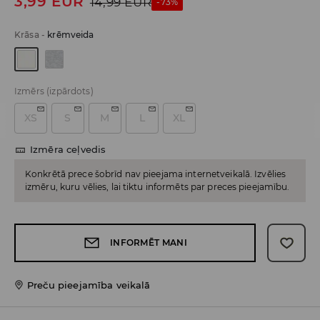
3,99
EUR
14,99
EUR
-73%
Krāsa
-
krēmveida
Izmērs
(izpārdots)
XS
S
M
L
XL
Izmēra ceļvedis
Konkrētā prece šobrīd nav pieejama internetveikalā. Izvēlies
izmēru, kuru vēlies, lai tiktu informēts par preces pieejamību.
INFORMĒT MANI
Preču pieejamība veikalā