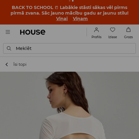
BACK TO SCHOOL
📒
Labākie stāsti sākas vēl pirms
pirmā zvana. Sāc jauno mācību gadu ar jaunu stilu!
Viņai
Viņam
Izlase
Profils
Grozs
Meklēt
Īsi topi