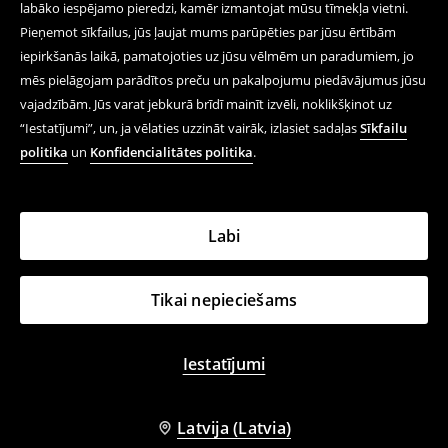
labāko iespējamo pieredzi, kamēr izmantojat mūsu tīmekļa vietni.
Pieņemot sīkfailus, jūs ļaujat mums parūpēties par jūsu ērtībām
iepirkšanās laikā, pamatojoties uz jūsu vēlmēm un paradumiem, jo
mēs pielāgojam parādītos preču un pakalpojumu piedāvājumus jūsu
vajadzībām. Jūs varat jebkurā brīdī mainīt izvēli, noklikšķinot uz
“Iestatījumi”, un, ja vēlaties uzzināt vairāk, izlasiet sadaļas
Sīkfailu
politika
un
Konfidencialitātes politika
.
Labi
Tikai nepieciešams
Iestatījumi
Latvija (Latvia)