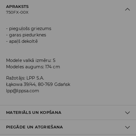
APRAKSTS
750FX-00X
pieguļošs griezums
garas piedurknes
apaļš dekoltē
Modele valkā izmēru: S
Modeles augums: 174 cm
Ražotājs
:
LPP S.A.
Łąkowa 39/44, 80-769 Gdańsk
lpp@lppsa.com
MATERIĀLS UN KOPŠANA
PIEGĀDE UN ATGRIEŠANA
PIRMAIS MATERIĀLS
:
95% POLIESTERIS, 5% ELASTĀNS