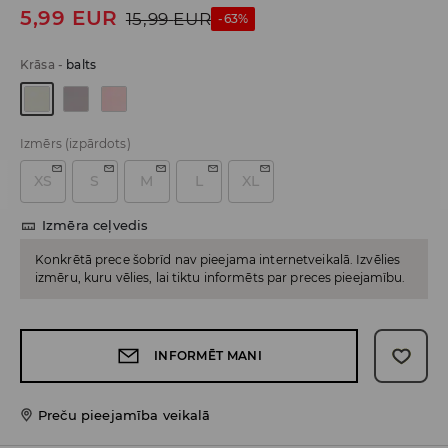
5,99
EUR
15,99
EUR
-63%
Krāsa
-
balts
Izmērs
(izpārdots)
XS
S
M
L
XL
Izmēra ceļvedis
Konkrētā prece šobrīd nav pieejama internetveikalā. Izvēlies
izmēru, kuru vēlies, lai tiktu informēts par preces pieejamību.
INFORMĒT MANI
Preču pieejamība veikalā