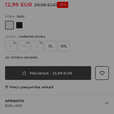
12,99
EUR
29,99
EUR
-57%
Krāsa
-
balts
Izmērs
-
Izvēlieties izmēru
S
M
L
XL
XXL
Izmēra ceļvedis
Pievienot
-
12,99
EUR
Preču pieejamība veikalā
APRAKSTS
623IL-00X