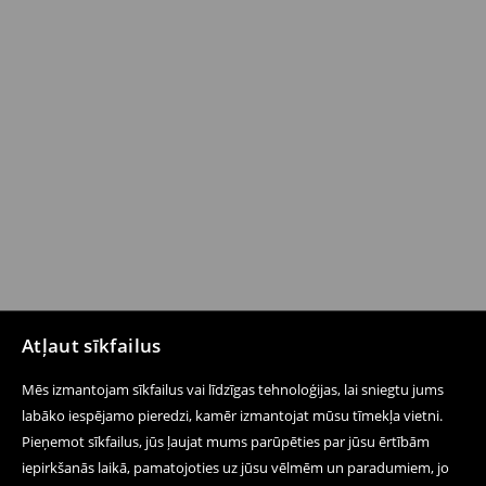
Atļaut sīkfailus
Mēs izmantojam sīkfailus vai līdzīgas tehnoloģijas, lai sniegtu jums
labāko iespējamo pieredzi, kamēr izmantojat mūsu tīmekļa vietni.
Pieņemot sīkfailus, jūs ļaujat mums parūpēties par jūsu ērtībām
iepirkšanās laikā, pamatojoties uz jūsu vēlmēm un paradumiem, jo