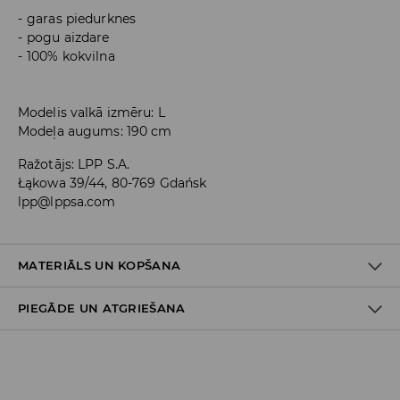
garas piedurknes
pogu aizdare
100% kokvilna
Modelis valkā izmēru: L
Modeļa augums: 190 cm
Ražotājs
:
LPP S.A.
Łąkowa 39/44, 80-769 Gdańsk
lpp@lppsa.com
MATERIĀLS UN KOPŠANA
PIEGĀDE UN ATGRIEŠANA
PIRMAIS MATERIĀLS
:
98% KOKVILNA, 2% ELASTĀNS
NEBALINĀT
Piegādes politika
MAX. GLUDINĀŠANAS TEMP. 110° C - BEZ TVAIKA
Piegāde veikalā: BEZMAKSAS