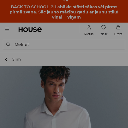
BACK TO SCHOOL
📒
Labākie stāsti sākas vēl pirms
pirmā zvana. Sāc jauno mācību gadu ar jaunu stilu!
Viņai
Viņam
Izlase
Profils
Grozs
Meklēt
Slim