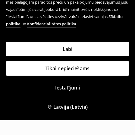
mēs pielāgojam parādītos preču un pakalpojumu piedāvājumus jūsu
vajadzībām. Jūs varat jebkurā brīdī mainīt izvēli, noklikšķinot uz
“Iestatījumi”, un, ja vēlaties uzzināt vairāk, izlasiet sadaļas
Sīkfailu
politika
un
Konfidencialitātes politika
.
Labi
Tikai nepieciešams
Iestatījumi
Latvija (Latvia)