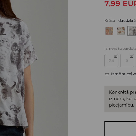
7,99
EU
Krāsa
-
daudzkrā
Izmērs
(izpārdot
XS
S
Izmēra ceļv
Konkrētā pre
izmēru, kuru 
pieejamību.