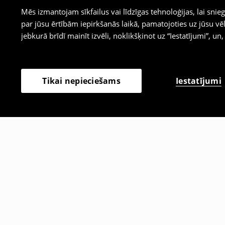
Mēs izmantojam sīkfailus vai līdzīgas tehnoloģijas, lai sn
par jūsu ērtībām iepirkšanās laikā, pamatojoties uz jūsu
jebkurā brīdī mainīt izvēli, noklikšķinot uz “Iestatījumi”, un,
Iestatījumi
Tikai nepieciešams
Citi klienti izvēlējās arī