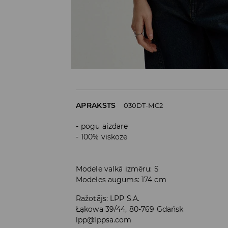
APRAKSTS
030DT-MC2
pogu aizdare
100% viskoze
Modele valkā izmēru: S
Modeles augums: 174 cm
Ražotājs
:
LPP S.A.
Łąkowa 39/44, 80-769 Gdańsk
lpp@lppsa.com