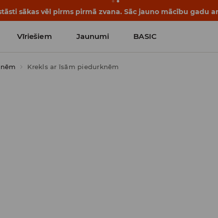
tāsti sākas vēl pirms pirmā zvana. Sāc jauno mācību gadu ar 
Vīriešiem
Jaunumi
BASIC
rknēm
Krekls ar īsām piedurknēm