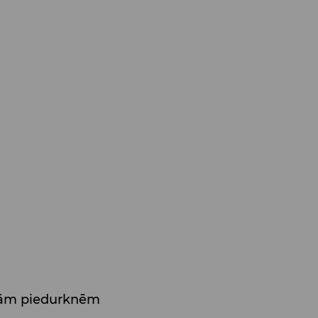
īsām piedurknēm