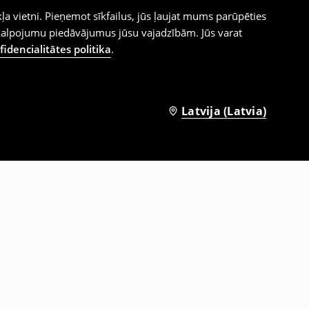
ļa vietni. Pieņemot sīkfailus, jūs ļaujat mums parūpēties
kalpojumu piedāvājumus jūsu vajadzībām. Jūs varat
idencialitātes politika
.
Latvija (Latvia)