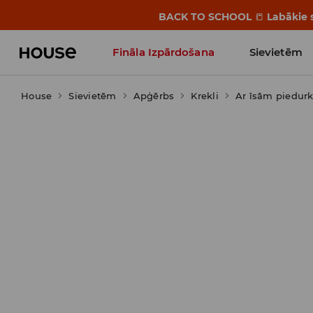
BACK TO SCHOOL
📒
Labākie s
Fināla Izpārdošana
Sievietēm
House
Sievietēm
Influencers' Faves
Apģērbs
Krekli
Ar īsām piedu