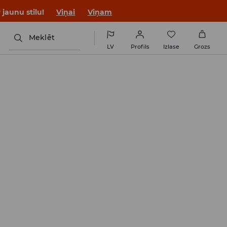
jaunu stilu!
Viņai
Viņam
Meklēt
LV
Profils
Izlase
Grozs