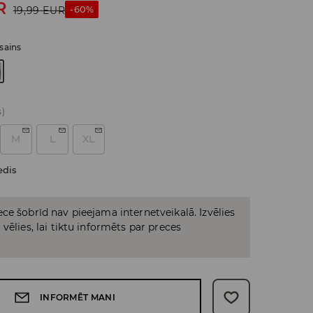
R
-60%
19,99
EUR
sains
s)
M
L
XL
edis
ce šobrīd nav pieejama internetveikalā. Izvēlies
vēlies, lai tiktu informēts par preces
INFORMĒT MANI