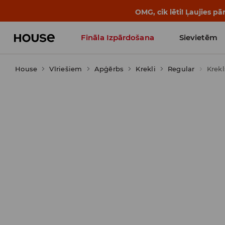
BACK TO SCHOOL
📒
Labākie s
Fināla Izpārdošana
Sievietēm
House
Vīriešiem
Influencers' Faves
Apģērbs
Krekli
Regular
Krekl