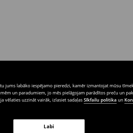
iegtu jums labāko iespējamo pieredzi, kamēr izmantojat mūsu tīmek
 vēlmēm un paradumiem, jo mēs pielāgojam parādītos preču un pa
 ja vēlaties uzzināt vairāk, izlasiet sadaļas
Sīkfailu politika
un
Konf
Labi