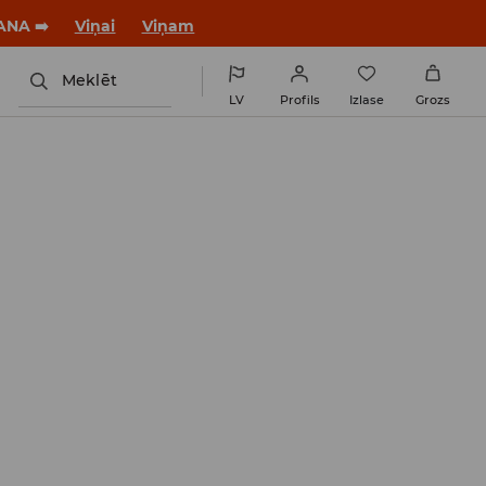
jaunu stilu!
Viņai
Viņam
Meklēt
LV
Profils
Izlase
Grozs