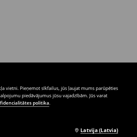
ļa vietni. Pieņemot sīkfailus, jūs ļaujat mums parūpēties
kalpojumu piedāvājumus jūsu vajadzībām. Jūs varat
idencialitātes politika
.
Latvija (Latvia)