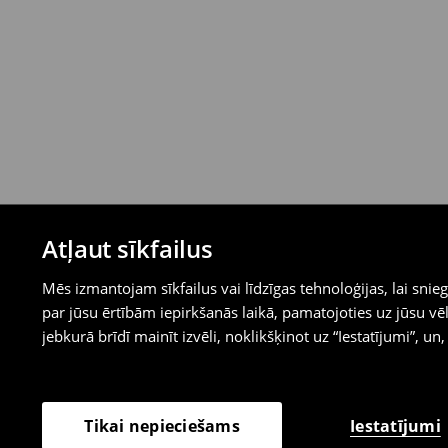
Atļaut sīkfailus
Mēs izmantojam sīkfailus vai līdzīgas tehnoloģijas, lai sn
par jūsu ērtībām iepirkšanās laikā, pamatojoties uz jūsu
jebkurā brīdī mainīt izvēli, noklikšķinot uz “Iestatījumi”, un,
Iestatījumi
Tikai nepieciešams