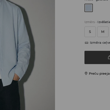
Izmērs
-
Izvēliet
S
M
Izmēra ceļv
Preču pieej