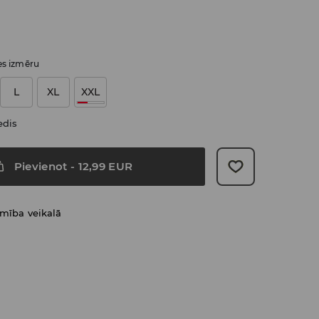
ies izmēru
L
XL
XXL
edis
Pievienot
-
12,99
EUR
amība veikalā