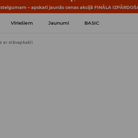
tāsti sākas vēl pirms pirmā zvana. Sāc jauno mācību gadu ar 
Vīriešiem
Jaunumi
BASIC
s ar stāvapkakli