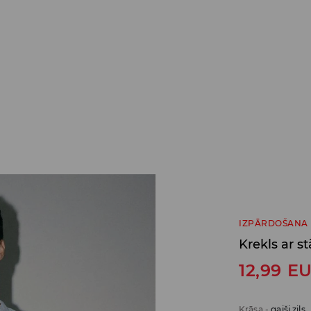
IZPĀRDOŠANA
Krekls ar s
12,99
E
Krāsa
-
gaiši zils