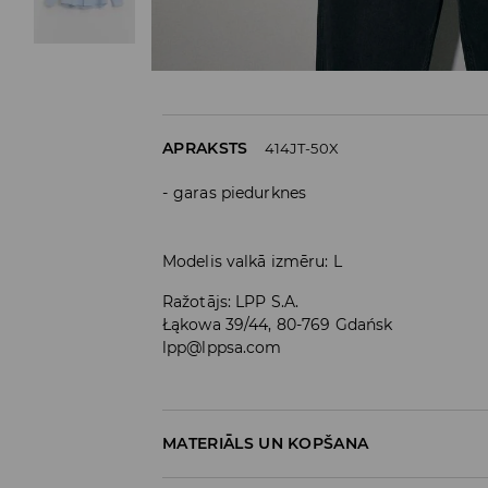
APRAKSTS
414JT-50X
garas piedurknes
Modelis valkā izmēru: L
Ražotājs
:
LPP S.A.
Łąkowa 39/44, 80-769 Gdańsk
lpp@lppsa.com
MATERIĀLS UN KOPŠANA