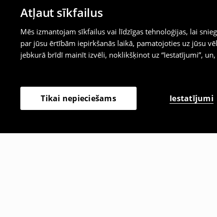
Atļaut sīkfailus
Mēs izmantojam sīkfailus vai līdzīgas tehnoloģijas, lai sn
par jūsu ērtībām iepirkšanās laikā, pamatojoties uz jūsu
jebkurā brīdī mainīt izvēli, noklikšķinot uz “Iestatījumi”, un,
Iestatījumi
Tikai nepieciešams