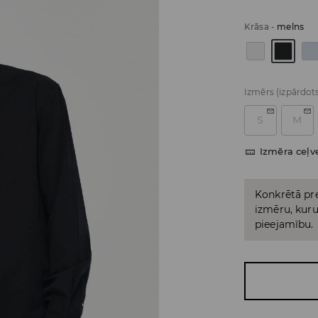
Krāsa
-
melns
Izmērs
(izpārdot
S
M
Izmēra ceļv
Konkrētā pre
izmēru, kuru 
pieejamību.