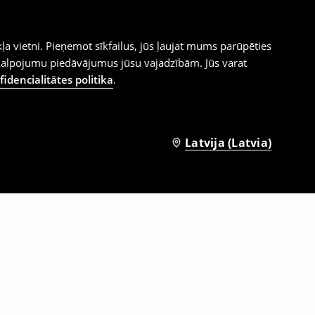
ļa vietni. Pieņemot sīkfailus, jūs ļaujat mums parūpēties
kalpojumu piedāvājumus jūsu vajadzībām. Jūs varat
idencialitātes politika
.
Latvija (Latvia)