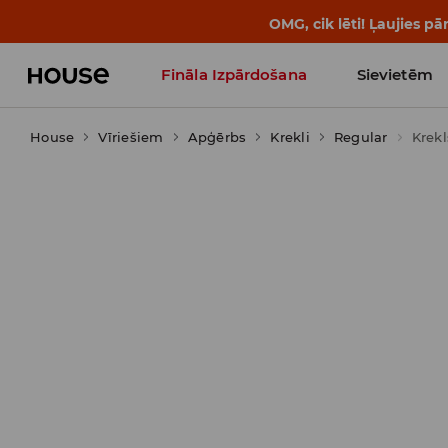
OMG, cik lēti! Ļaujies 
Fināla Izpārdošana
Sievietēm
House
Vīriešiem
Influencers' Faves
Apģērbs
Krekli
Regular
Krekl