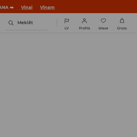
ANA ➡️
Viņai
Viņam
Meklēt
LV
Profils
Izlase
Grozs