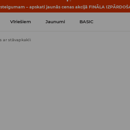
pārsteigumam – apskati jaunās cenas akcijā FINĀLA IZPĀRDOŠ
Vīriešiem
Jaunumi
BASIC
s ar stāvapkakli