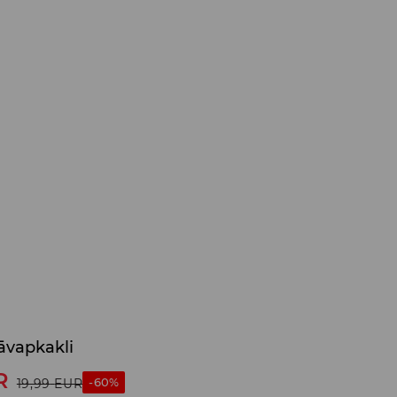
tāvapkakli
R
-60%
19,99
EUR