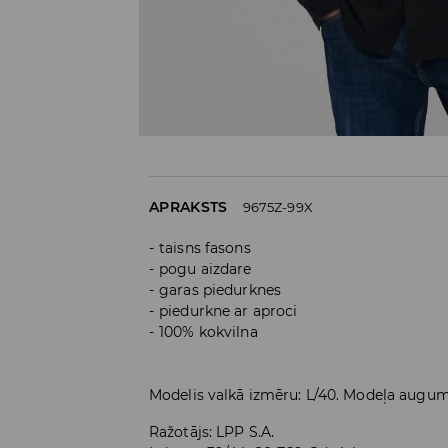
APRAKSTS
9675Z-99X
taisns fasons
pogu aizdare
garas piedurknes
piedurkne ar aproci
100% kokvilna
Modelis valkā izmēru: L/40. Modeļa augu
Ražotājs
:
LPP S.A.