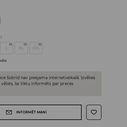
s)
L
XL
XXL
edis
ce šobrīd nav pieejama internetveikalā. Izvēlies
vēlies, lai tiktu informēts par preces
INFORMĒT MANI