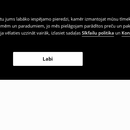
iegtu jums labāko iespējamo pieredzi, kamēr izmantojat mūsu tīmek
 vēlmēm un paradumiem, jo mēs pielāgojam parādītos preču un pa
 ja vēlaties uzzināt vairāk, izlasiet sadaļas
Sīkfailu politika
un
Konf
Labi