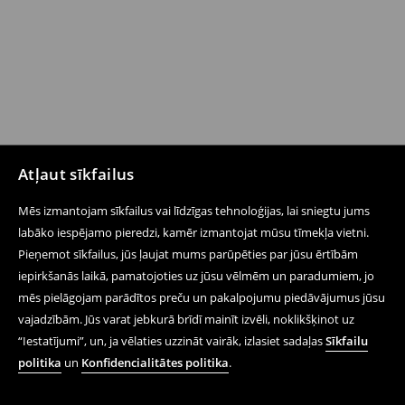
Atļaut sīkfailus
Mēs izmantojam sīkfailus vai līdzīgas tehnoloģijas, lai sniegtu jums
labāko iespējamo pieredzi, kamēr izmantojat mūsu tīmekļa vietni.
Pieņemot sīkfailus, jūs ļaujat mums parūpēties par jūsu ērtībām
iepirkšanās laikā, pamatojoties uz jūsu vēlmēm un paradumiem, jo
mēs pielāgojam parādītos preču un pakalpojumu piedāvājumus jūsu
vajadzībām. Jūs varat jebkurā brīdī mainīt izvēli, noklikšķinot uz
“Iestatījumi”, un, ja vēlaties uzzināt vairāk, izlasiet sadaļas
Sīkfailu
politika
un
Konfidencialitātes politika
.