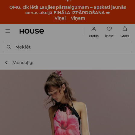
BACK TO SCHOOL
📒
Labākie stāsti sākas vēl pirms
pirmā zvana. Sāc jauno mācību gadu ar jaunu stilu!
Viņai
Viņam
Izlase
Profils
Grozs
Meklēt
Viendaļīgi