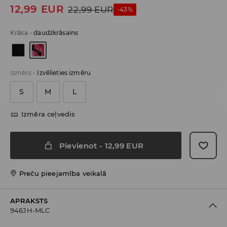
12,99
EUR
22,99
EUR
-43%
Krāsa
-
daudzkrāsains
Izmērs
-
Izvēlieties izmēru
S
M
L
Izmēra ceļvedis
Pievienot
-
12,99
EUR
Preču pieejamība veikalā
APRAKSTS
946JH-MLC