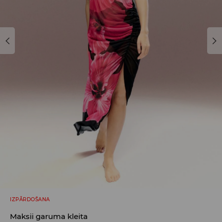
IZPĀRDOŠANA
Maksii garuma kleita