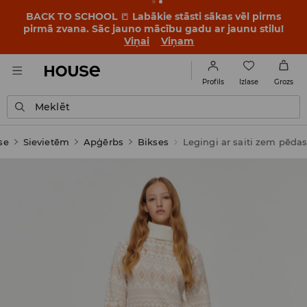
BACK TO SCHOOL
📒
Labākie stāsti sākas vēl pirms
pirmā zvana. Sāc jauno mācību gadu ar jaunu stilu!
Viņai
Viņam
Izlase
Profils
Grozs
Meklēt
se
Sievietēm
Apģērbs
Bikses
Legingi ar saiti zem pēda