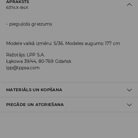
APRAKSTS
6374X-84X
pieguļošs griezums
Modele valkā izmēru: S/36. Modeles augums: 177 cm
Ražotājs
:
LPP S.A.
Łąkowa 39/44, 80-769 Gdańsk
lpp@lppsa.com
MATERIĀLS UN KOPŠANA
PIEGĀDE UN ATGRIEŠANA
Materiāls I
:
95% POLIESTERIS, 5% ELASTĀNS
MAZGĀT AUTOMĀTISKAJĀ VEĻAS MAZGĀŠANAS MAŠĪNĀ
Piegādes politika
MAX. TEMP. 30° C – VIEGLS MAZGĀŠANAS REŽĪMS
NEBALINĀT
Piegāde veikalā: BEZMAKSAS