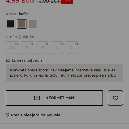
4,99
EUR
16,99
EUR
-71%
Krāsa
-
kafija
Izmērs
(izpārdots)
XS
S
M
L
XL
Izmēra ceļvedis
Konkrētā prece šobrīd nav pieejama internetveikalā. Izvēlies
izmēru, kuru vēlies, lai tiktu informēts par preces pieejamību.
INFORMĒT MANI
Preču pieejamība veikalā