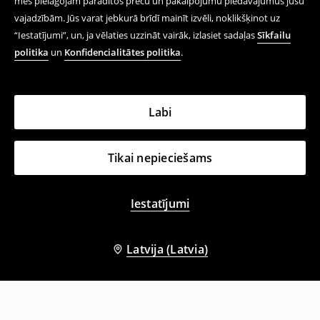
mēs pielāgojam parādītos preču un pakalpojumu piedāvājumus jūsu
vajadzībām. Jūs varat jebkurā brīdī mainīt izvēli, noklikšķinot uz
“Iestatījumi”, un, ja vēlaties uzzināt vairāk, izlasiet sadaļas
Sīkfailu
politika
un
Konfidencialitātes politika
.
Labi
Tikai nepieciešams
Iestatījumi
Latvija (Latvia)