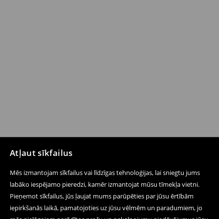
Atļaut sīkfailus
Mēs izmantojam sīkfailus vai līdzīgas tehnoloģijas, lai sniegtu jums
labāko iespējamo pieredzi, kamēr izmantojat mūsu tīmekļa vietni.
Pieņemot sīkfailus, jūs ļaujat mums parūpēties par jūsu ērtībām
iepirkšanās laikā, pamatojoties uz jūsu vēlmēm un paradumiem, jo