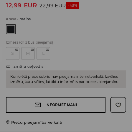
12,99
EUR
22,99
EUR
-43%
Krāsa
-
melns
Izmērs
(drīz būs pieejams)
S
M
L
Izmēra ceļvedis
Konkrētā prece šobrīd nav pieejama internetveikalā. Izvēlies
izmēru, kuru vēlies, lai tiktu informēts par preces pieejamību.
INFORMĒT MANI
Preču pieejamība veikalā