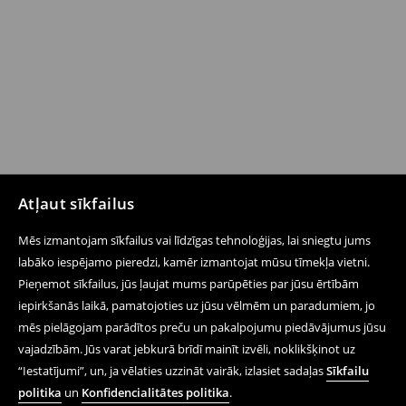
Atļaut sīkfailus
Mēs izmantojam sīkfailus vai līdzīgas tehnoloģijas, lai sniegtu jums
labāko iespējamo pieredzi, kamēr izmantojat mūsu tīmekļa vietni.
Pieņemot sīkfailus, jūs ļaujat mums parūpēties par jūsu ērtībām
iepirkšanās laikā, pamatojoties uz jūsu vēlmēm un paradumiem, jo
mēs pielāgojam parādītos preču un pakalpojumu piedāvājumus jūsu
vajadzībām. Jūs varat jebkurā brīdī mainīt izvēli, noklikšķinot uz
“Iestatījumi”, un, ja vēlaties uzzināt vairāk, izlasiet sadaļas
Sīkfailu
politika
un
Konfidencialitātes politika
.