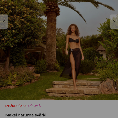
IZPĀRDOŠANA
DRĪZUMĀ
Maksi garuma svārki