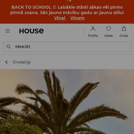
BACK TO SCHOOL
📒
Labākie stāsti sākas vēl pirms
pirmā zvana. Sāc jauno mācību gadu ar jaunu stilu!
Viņai
Viņam
Izlase
Profils
Grozs
Meklēt
Divdaļīgi