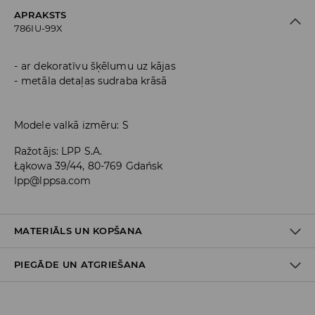
APRAKSTS
786IU-99X
ar dekoratīvu šķēlumu uz kājas
metāla detaļas sudraba krāsā
Modele valkā izmēru: S
Ražotājs
:
LPP S.A.
Łąkowa 39/44, 80-769 Gdańsk
lpp@lppsa.com
MATERIĀLS UN KOPŠANA
PIEGĀDE UN ATGRIEŠANA
PIRMAIS MATERIĀLS
:
95% POLIESTERIS, 5% ELASTĀNS
Piegādes politika