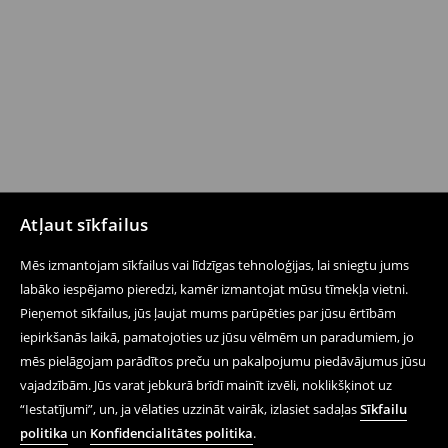
Atļaut sīkfailus
Mēs izmantojam sīkfailus vai līdzīgas tehnoloģijas, lai sniegtu jums
labāko iespējamo pieredzi, kamēr izmantojat mūsu tīmekļa vietni.
Pieņemot sīkfailus, jūs ļaujat mums parūpēties par jūsu ērtībām
iepirkšanās laikā, pamatojoties uz jūsu vēlmēm un paradumiem, jo
mēs pielāgojam parādītos preču un pakalpojumu piedāvājumus jūsu
vajadzībām. Jūs varat jebkurā brīdī mainīt izvēli, noklikšķinot uz
“Iestatījumi”, un, ja vēlaties uzzināt vairāk, izlasiet sadaļas
Sīkfailu
politika
un
Konfidencialitātes politika
.