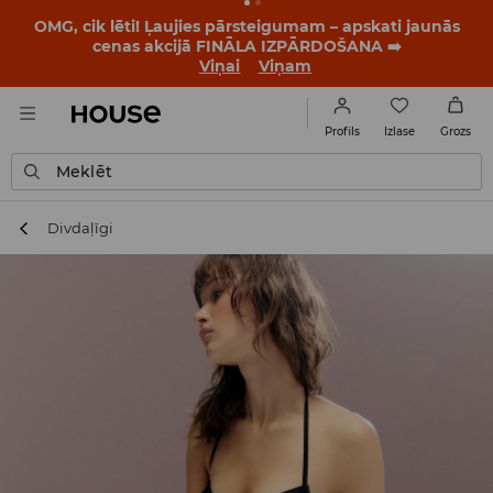
BACK TO SCHOOL
📒
Labākie stāsti sākas vēl pirms
pirmā zvana. Sāc jauno mācību gadu ar jaunu stilu!
Viņai
Viņam
Izlase
Profils
Grozs
Meklēt
Divdaļīgi