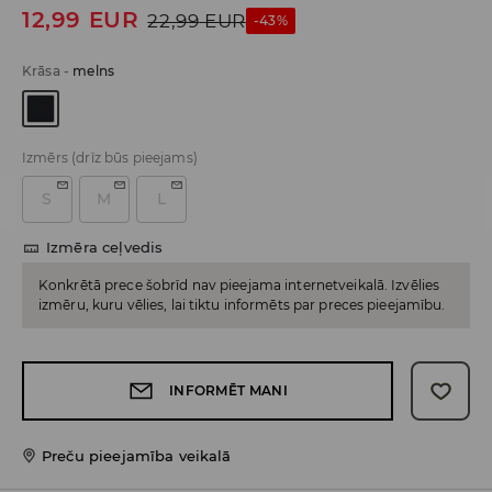
12,99
EUR
22,99
EUR
-43%
Krāsa
-
melns
Izmērs
(drīz būs pieejams)
S
M
L
Izmēra ceļvedis
Konkrētā prece šobrīd nav pieejama internetveikalā. Izvēlies
izmēru, kuru vēlies, lai tiktu informēts par preces pieejamību.
INFORMĒT MANI
Preču pieejamība veikalā