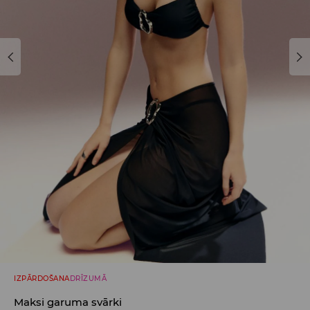
IZPĀRDOŠANA
DRĪZUMĀ
Maksi garuma svārki