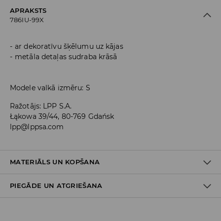
APRAKSTS
786IU-99X
ar dekoratīvu šķēlumu uz kājas
metāla detaļas sudraba krāsā
Modele valkā izmēru: S
Ražotājs
:
LPP S.A.
Łąkowa 39/44, 80-769 Gdańsk
lpp@lppsa.com
MATERIĀLS UN KOPŠANA
PIEGĀDE UN ATGRIEŠANA
PIRMAIS MATERIĀLS
:
95% POLIESTERIS, 5% ELASTĀNS
Piegādes politika