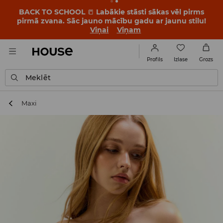
BACK TO SCHOOL
📒
Labākie stāsti sākas vēl pirms
pirmā zvana. Sāc jauno mācību gadu ar jaunu stilu!
Viņai
Viņam
Izlase
Profils
Grozs
Meklēt
Maxi