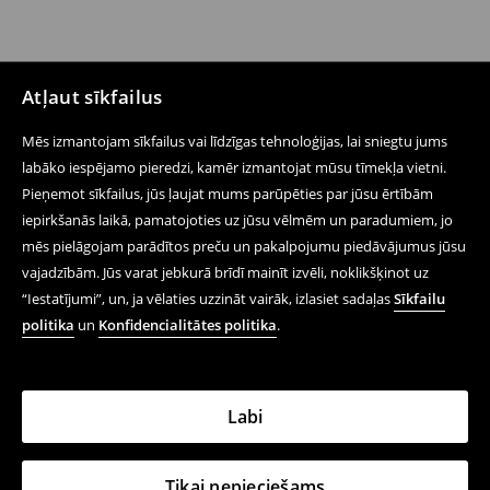
Atļaut sīkfailus
Mēs izmantojam sīkfailus vai līdzīgas tehnoloģijas, lai sniegtu jums
labāko iespējamo pieredzi, kamēr izmantojat mūsu tīmekļa vietni.
Pieņemot sīkfailus, jūs ļaujat mums parūpēties par jūsu ērtībām
iepirkšanās laikā, pamatojoties uz jūsu vēlmēm un paradumiem, jo
mēs pielāgojam parādītos preču un pakalpojumu piedāvājumus jūsu
vajadzībām. Jūs varat jebkurā brīdī mainīt izvēli, noklikšķinot uz
“Iestatījumi”, un, ja vēlaties uzzināt vairāk, izlasiet sadaļas
Sīkfailu
politika
un
Konfidencialitātes politika
.
Labi
Tikai nepieciešams