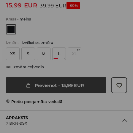
15,99
EUR
39,99
EUR
-60%
Krāsa
-
melns
Izmērs
-
Izvēlieties izmēru
XS
S
M
L
XL
Izmēra ceļvedis
Pievienot
-
15,99
EUR
Preču pieejamība veikalā
APRAKSTS
719KN-99X