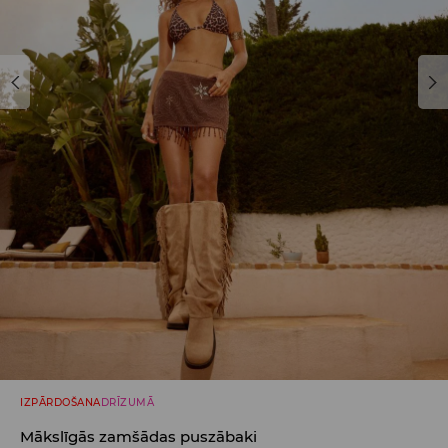
IZPĀRDOŠANA
DRĪZUMĀ
Mākslīgās zamšādas puszābaki