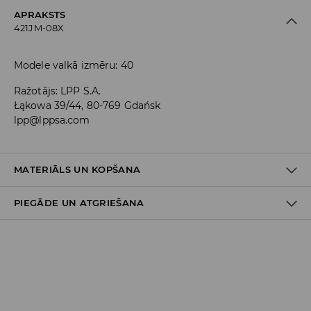
APRAKSTS
421JM-08X
Modele valkā izmēru: 40
Ražotājs
:
LPP S.A.
Łąkowa 39/44, 80-769 Gdańsk
lpp@lppsa.com
MATERIĀLS UN KOPŠANA
PIEGĀDE UN ATGRIEŠANA
VIRSA
:
100% POLIESTERIS
STARPSLĀNIS
:
50% POLIESTERIS, 50% POLIURETĀNS
ZOLE
:
100% SINTĒTISKAIS KAUČUKS
Piegādes politika
Piegāde veikalā: BEZMAKSAS
Piegāde uz DPD savākšanas punktiem: 3,99 EUR
(ieskaitot PVN)