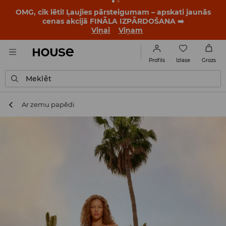
OMG, cik lēti! Ļaujies pārsteigumam – apskati jaunās
cenas akcijā FINĀLA IZPĀRDOŠANA ➡️
Viņai
Viņam
Izlase
Profils
Grozs
Meklēt
Ar zemu papēdi