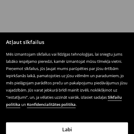
Atļaut sīkfailus
Mēs izmantojam sīkfailus vai līdzīgas tehnoloģijas, lai sniegtu jums
labāko iespējamo pieredzi, kamēr izmantojat mūsu tīmekļa vietni.
Pieņemot sīkfailus, jūs ļaujat mums parūpēties par jūsu ērtībām
iepirkšanās laikā, pamatojoties uz jūsu vēlmēm un paradumiem, jo
mēs pielāgojam parādītos preču un pakalpojumu piedāvājumus jūsu
vajadzībām. Jūs varat jebkurā brīdī mainīt izvēli, noklikšķinot uz
“Iestatījumi”, un, ja vēlaties uzzināt vairāk, izlasiet sadaļas
Sīkfailu
politika
un
Konfidencialitātes politika
.
Labi