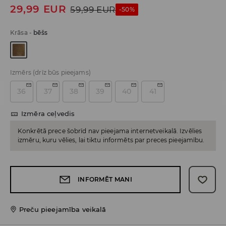
29,99
EUR
59,99
EUR
-50%
Krāsa
-
bēšs
Izmērs
(drīz būs pieejams)
36
37
38
39
40
41
Izmēra ceļvedis
Konkrētā prece šobrīd nav pieejama internetveikalā. Izvēlies
izmēru, kuru vēlies, lai tiktu informēts par preces pieejamību.
INFORMĒT MANI
Preču pieejamība veikalā