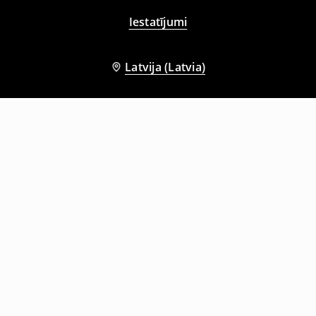
Iestatījumi
Latvija (Latvia)
Citi klienti izvēlējās arī