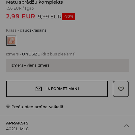
Matu sprādžu komplekts
1,50 EUR
/
1 gab.
2,99
EUR
9,99
EUR
-70%
Krāsa
-
daudzkrāsains
Izmērs
-
ONE SIZE
(drīz būs pieejams)
Izmērs – viens izmērs
INFORMĒT MANI
Preču pieejamība veikalā
APRAKSTS
402JL-MLC