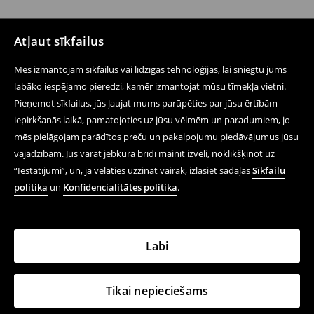
Atļaut sīkfailus
Mēs izmantojam sīkfailus vai līdzīgas tehnoloģijas, lai sniegtu jums
labāko iespējamo pieredzi, kamēr izmantojat mūsu tīmekļa vietni.
Pieņemot sīkfailus, jūs ļaujat mums parūpēties par jūsu ērtībām
iepirkšanās laikā, pamatojoties uz jūsu vēlmēm un paradumiem, jo
mēs pielāgojam parādītos preču un pakalpojumu piedāvājumus jūsu
vajadzībām. Jūs varat jebkurā brīdī mainīt izvēli, noklikšķinot uz
“Iestatījumi”, un, ja vēlaties uzzināt vairāk, izlasiet sadaļas
Sīkfailu
politika
un
Konfidencialitātes politika
.
Labi
Tikai nepieciešams