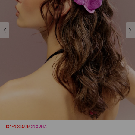
IZPĀRDOŠANA
DRĪZUMĀ