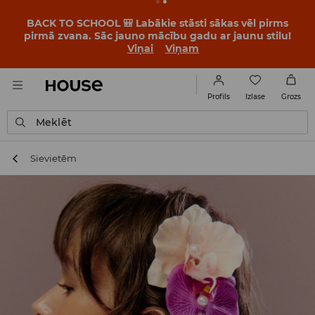
BACK TO SCHOOL 🎒 Labākie stāsti sākas vēl pirms
pirmā zvana. Sāc jauno mācību gadu ar jaunu stilu!
Viņai
Viņam
Izlase
Profils
Grozs
Meklēt
Sievietēm