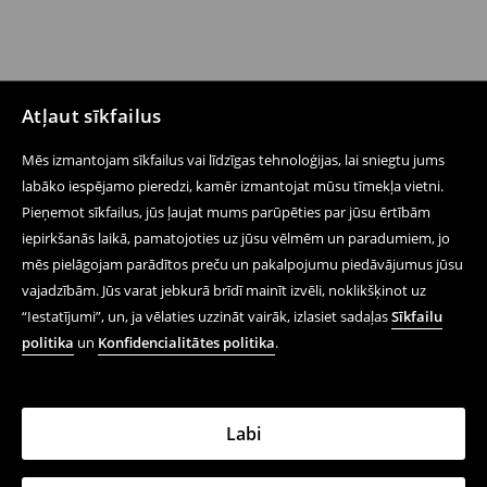
Atļaut sīkfailus
Mēs izmantojam sīkfailus vai līdzīgas tehnoloģijas, lai sniegtu jums
labāko iespējamo pieredzi, kamēr izmantojat mūsu tīmekļa vietni.
Pieņemot sīkfailus, jūs ļaujat mums parūpēties par jūsu ērtībām
iepirkšanās laikā, pamatojoties uz jūsu vēlmēm un paradumiem, jo
mēs pielāgojam parādītos preču un pakalpojumu piedāvājumus jūsu
vajadzībām. Jūs varat jebkurā brīdī mainīt izvēli, noklikšķinot uz
“Iestatījumi”, un, ja vēlaties uzzināt vairāk, izlasiet sadaļas
Sīkfailu
politika
un
Konfidencialitātes politika
.
Labi