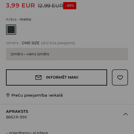
3,99
EUR
12,99
EUR
-69%
Krāsa
-
melns
Izmērs
-
ONE SIZE
(drīz būs pieejams)
Izmērs – viens izmērs
INFORMĒT MANI
Preču pieejamība veikalā
APRAKSTS
866JR-99X
spiedpogu aizdare