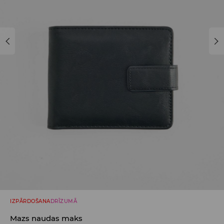
IZPĀRDOŠANA
DRĪZUMĀ
Mazs naudas maks