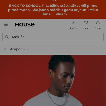
BACK TO SCHOOL
📒
Labākie stāsti sākas vēl pirms
pirmā zvana. Sāc jauno mācību gadu ar jaunu stilu!
Viņai
Viņam
Izlase
Profils
Grozs
Meklēt
Ar apdruku