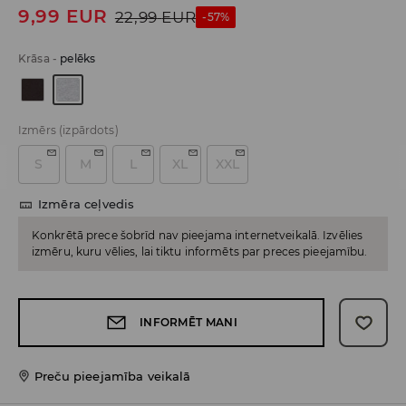
9,99
EUR
22,99
EUR
-57%
Krāsa
-
pelēks
Izmērs
(izpārdots)
S
M
L
XL
XXL
Izmēra ceļvedis
Konkrētā prece šobrīd nav pieejama internetveikalā. Izvēlies
izmēru, kuru vēlies, lai tiktu informēts par preces pieejamību.
INFORMĒT MANI
Preču pieejamība veikalā