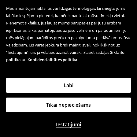
Mēs izmantojam sīkfailus vai līdzīgas tehnoloģijas, lai sniegtu jums
labāko iespējamo pieredzi, kamēr izmantojat mūsu tīmekļa vietni.
Pieņemot sīkfailus, jūs ļaujat mums parūpēties par jūsu ērtībām
iepirkšanās laikā, pamatojoties uz jūsu vēlmēm un paradumiem, jo
mēs pielāgojam parādītos preču un pakalpojumu piedāvājumus jūsu
vajadzībām. Jūs varat jebkurā brīdī mainīt izvēli, noklikšķinot uz
“Iestatījumi”, un, ja vēlaties uzzināt vairāk, izlasiet sadaļas
Sīkfailu
politika
un
Konfidencialitātes politika
.
Labi
Tikai nepieciešams
Iestatījumi