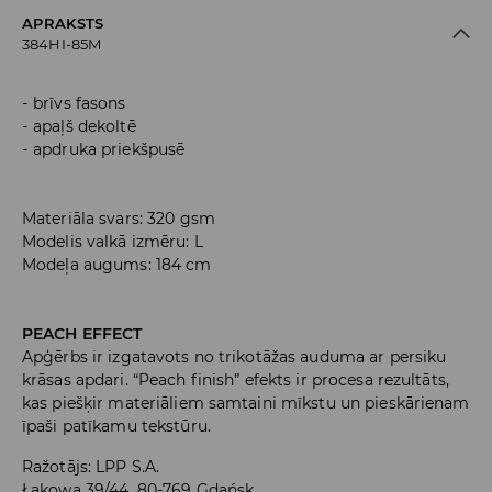
APRAKSTS
384HI-85M
brīvs fasons
apaļš dekoltē
apdruka priekšpusē
Materiāla svars: 320 gsm
Modelis valkā izmēru: L
Modeļa augums: 184 cm
PEACH EFFECT
Apģērbs ir izgatavots no trikotāžas auduma ar persiku
krāsas apdari. “Peach finish” efekts ir procesa rezultāts,
kas piešķir materiāliem samtaini mīkstu un pieskārienam
īpaši patīkamu tekstūru.
Ražotājs
:
LPP S.A.
Łąkowa 39/44, 80-769 Gdańsk