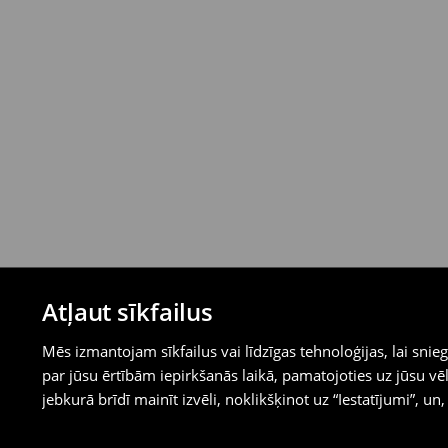
Atļaut sīkfailus
Mēs izmantojam sīkfailus vai līdzīgas tehnoloģijas, lai sn
par jūsu ērtībām iepirkšanās laikā, pamatojoties uz jūsu
jebkurā brīdī mainīt izvēli, noklikšķinot uz “Iestatījumi”, un,