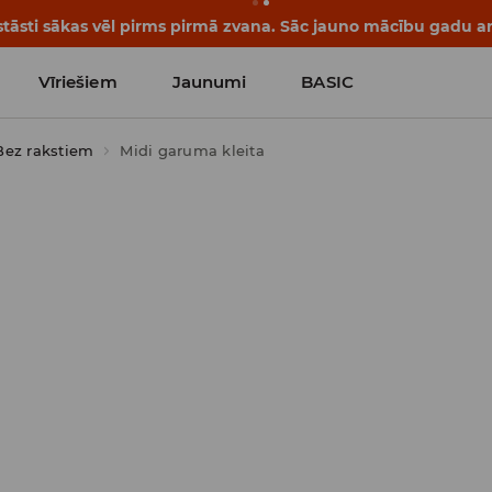
tāsti sākas vēl pirms pirmā zvana. Sāc jauno mācību gadu ar 
Vīriešiem
Jaunumi
BASIC
Bez rakstiem
Midi garuma kleita