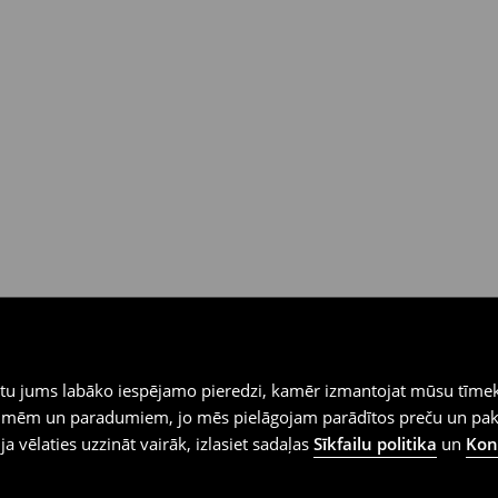
iegtu jums labāko iespējamo pieredzi, kamēr izmantojat mūsu tīmek
 vēlmēm un paradumiem, jo mēs pielāgojam parādītos preču un pa
 ja vēlaties uzzināt vairāk, izlasiet sadaļas
Sīkfailu politika
un
Konf