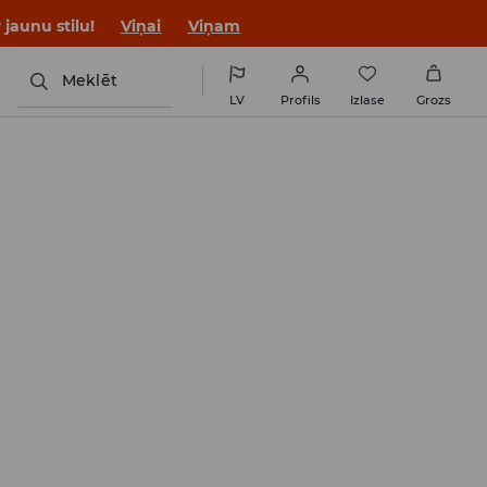
jaunu stilu!
Viņai
Viņam
Meklēt
LV
Profils
Izlase
Grozs