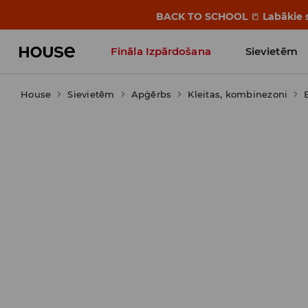
BACK TO SCHOOL
📒
Labākie s
Fināla Izpārdošana
Sievietēm
House
Sievietēm
Influencers' Faves
Apģērbs
Kleitas, kombinezoni