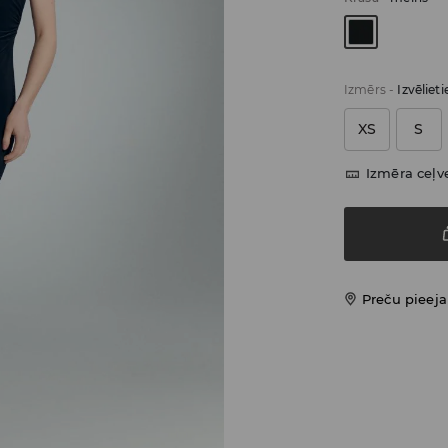
Izmērs
-
Izvēliet
XS
S
Izmēra ceļv
Preču pieej