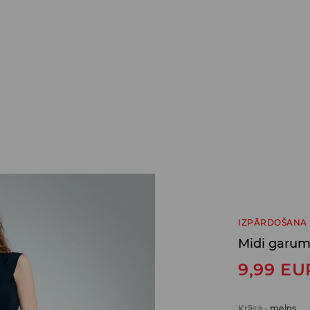
IZPĀRDOŠANA
Midi garum
9,99
EU
Krāsa
-
melns