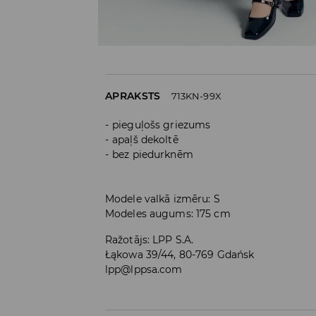
APRAKSTS
713KN-99X
pieguļošs griezums
apaļš dekoltē
bez piedurknēm
Modele valkā izmēru: S
Modeles augums: 175 cm
Ražotājs
:
LPP S.A.
Łąkowa 39/44, 80-769 Gdańsk
lpp@lppsa.com