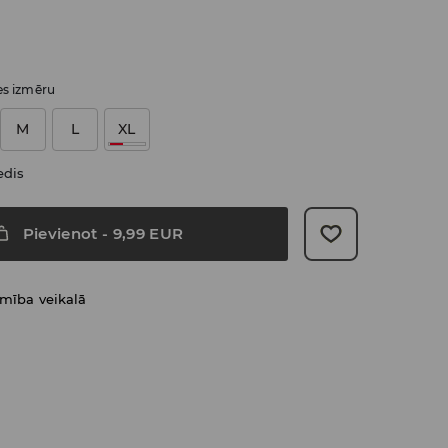
ies izmēru
M
L
XL
edis
Pievienot
-
9,99
EUR
amība veikalā