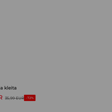
a kleita
R
-72%
35,99
EUR