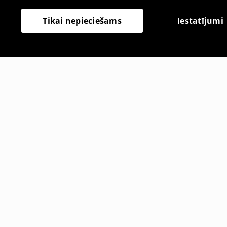
Iestatījumi
Tikai nepieciešams
Citi klienti izvēlējās arī
Maksii garuma kleita
Midi garum
35
,
99
EUR
29
,
99
EUR