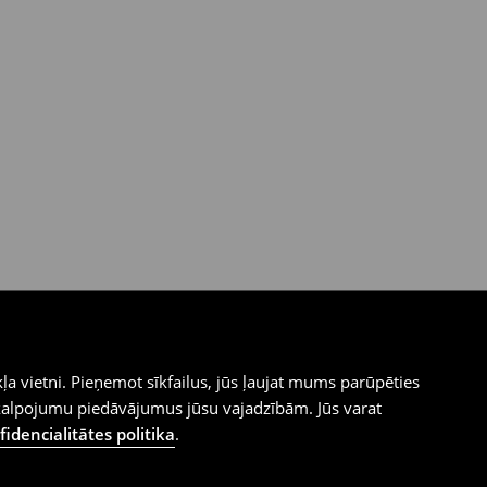
ļa vietni. Pieņemot sīkfailus, jūs ļaujat mums parūpēties
kalpojumu piedāvājumus jūsu vajadzībām. Jūs varat
idencialitātes politika
.