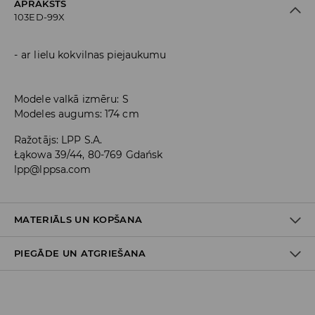
APRAKSTS
103ED-99X
ar lielu kokvilnas piejaukumu
Modele valkā izmēru: S
Modeles augums: 174 cm
Ražotājs
:
LPP S.A.
Łąkowa 39/44, 80-769 Gdańsk
lpp@lppsa.com
MATERIĀLS UN KOPŠANA
PIEGĀDE UN ATGRIEŠANA
PIRMAIS MATERIĀLS
:
95% KOKVILNA, 5% ELASTĀNS
MAZGĀT ATSEVIŠĶI VAI AR LĪDZĪGAS KRĀSAS AUDUMIEM
Piegādes politika
NEBALINĀT