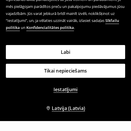
mēs pielāgojam parādītos preču un pakalpojumu piedāvājumus jūsu
vajadzībām. Jūs varat jebkurā brīdī mainīt izvēli, noklikšķinot uz
“Iestatījumi”, un, ja vēlaties uzzināt vairāk, izlasiet sadaļas
Sīkfailu
politika
un
Konfidencialitātes politika
.
Labi
Tikai nepieciešams
Iestatījumi
Latvija (Latvia)