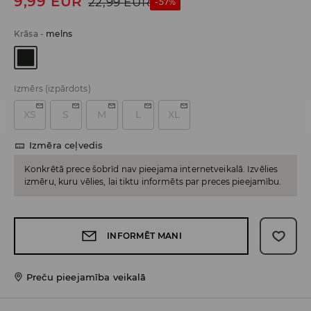
9,99
EUR
22,99
EUR
-57%
Krāsa
-
melns
Izmērs
(izpārdots)
XS
S
M
L
XL
Izmēra ceļvedis
Konkrētā prece šobrīd nav pieejama internetveikalā. Izvēlies
izmēru, kuru vēlies, lai tiktu informēts par preces pieejamību.
INFORMĒT MANI
Preču pieejamība veikalā