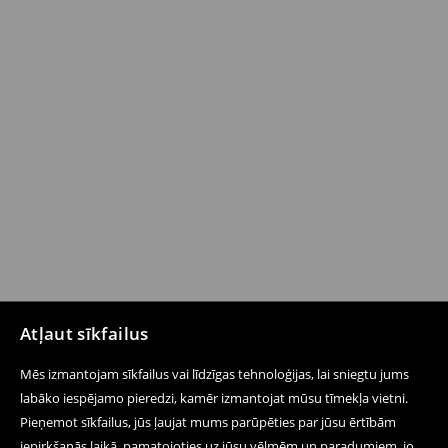
Atļaut sīkfailus
Mēs izmantojam sīkfailus vai līdzīgas tehnoloģijas, lai sniegtu jums
labāko iespējamo pieredzi, kamēr izmantojat mūsu tīmekļa vietni.
Pieņemot sīkfailus, jūs ļaujat mums parūpēties par jūsu ērtībām
iepirkšanās laikā, pamatojoties uz jūsu vēlmēm un paradumiem, jo