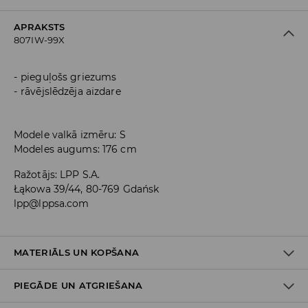
APRAKSTS
807IW-99X
pieguļošs griezums
rāvējslēdzēja aizdare
Modele valkā izmēru: S
Modeles augums: 176 cm
Ražotājs
:
LPP S.A.
Łąkowa 39/44, 80-769 Gdańsk
lpp@lppsa.com
MATERIĀLS UN KOPŠANA
PIEGĀDE UN ATGRIEŠANA
PIRMAIS MATERIĀLS
:
77% VISKOZE, 20% POLIAMĪDS, 3%
ELASTĀNS