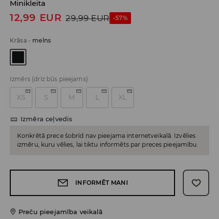
Minikleita
12,99
EUR
29,99
EUR
-57%
Krāsa
-
melns
Izmērs
(drīz būs pieejams)
XS
S
M
L
XL
Izmēra ceļvedis
Konkrētā prece šobrīd nav pieejama internetveikalā. Izvēlies
izmēru, kuru vēlies, lai tiktu informēts par preces pieejamību.
INFORMĒT MANI
Preču pieejamība veikalā