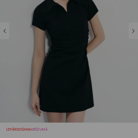
IZPĀRDOŠANA
DRĪZUMĀ