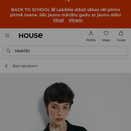
BACK TO SCHOOL 🎒 Labākie stāsti sākas vēl pirms
pirmā zvana. Sāc jauno mācību gadu ar jaunu stilu!
Viņai
Viņam
Izlase
Profils
Grozs
Meklēt
Bez rakstiem