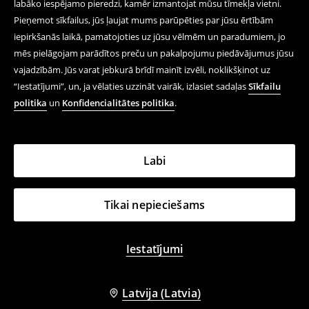
labāko iespējamo pieredzi, kamēr izmantojat mūsu tīmekļa vietni.
Pieņemot sīkfailus, jūs ļaujat mums parūpēties par jūsu ērtībām
iepirkšanās laikā, pamatojoties uz jūsu vēlmēm un paradumiem, jo
mēs pielāgojam parādītos preču un pakalpojumu piedāvājumus jūsu
vajadzībām. Jūs varat jebkurā brīdī mainīt izvēli, noklikšķinot uz
“Iestatījumi”, un, ja vēlaties uzzināt vairāk, izlasiet sadaļas
Sīkfailu
politika
un
Konfidencialitātes politika
.
Labi
Tikai nepieciešams
Iestatījumi
Latvija (Latvia)